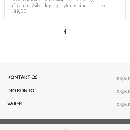
af ramme/silkedug og trykmaskine kr.
189,00
Del
KONTAKT OS
expa
expa
DIN KONTO
expa
VARER