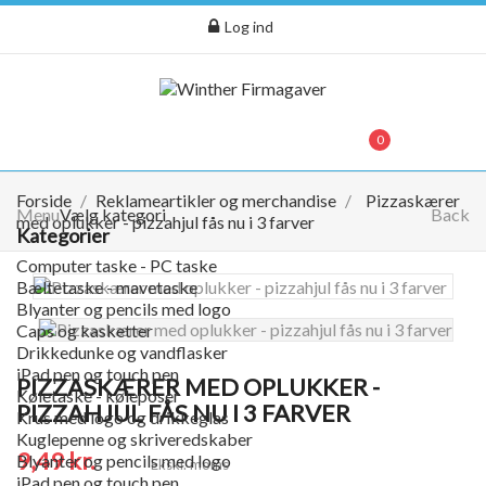
Log ind
menu
0
0,00 kr.
Forside
Reklameartikler og merchandise
Pizzaskærer
Menu
Vælg kategori
Back
med oplukker - pizzahjul fås nu i 3 farver
Kategorier
Computer taske - PC taske
Bæltetaske - mavetaske
Blyanter og pencils med logo
Caps og kasketter
Drikkedunke og vandflasker
iPad pen og touch pen
PIZZASKÆRER MED OPLUKKER -
Køletaske - køleposer
PIZZAHJUL FÅS NU I 3 FARVER
Krus med logo og drikkeglas
Kuglepenne og skriveredskaber
9,49 kr.
Blyanter og pencils med logo
Ekskl. moms
iPad pen og touch pen