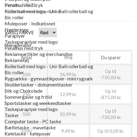
Varenr.: 93870
Penalhus med tryk
Pizzaskærer med oplukker
Rollerball med logo - Uni-Ball rollerball og
Bic roller
Muleposer - Indkøbsnet
Nøgleringe
VÆLG FARVE
Paraplyer
Taskeparaplyer med logo
Mængderabat
Penalhus med tryk
Reklameartikler og merchandise
Antal
Pris
Du sparer
Reklametøj
Rollerball med logo - Uni-Ball rollerball og
Op til
Bic roller
100
16,99 kr.
-750,00 kr.
Rygsække - gymnastikposer- mini rygsæk
Skuldertasker - dokumenttasker
Slik og Chokolade
Op til
250
12,99 kr.
Sommergaver og fritid
-875,00 kr.
Sportstasker og weekendtasker
Taskeparaplyer med logo
Op til
500
10,99 kr.
Tasker
-750,00 kr.
Computer taske - PC taske
Bæltetaske - mavetaske
1000
9,49 kr.
Op til 0,00 kr.
Køletaske - køleposer