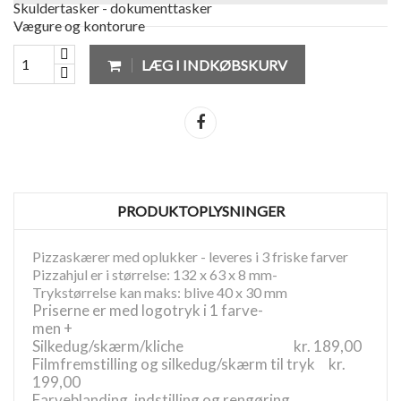
Skuldertasker - dokumenttasker
Vægure og kontorure
LÆG I INDKØBSKURV
Del
PRODUKTOPLYSNINGER
Pizzaskærer med oplukker - leveres i 3 friske farver
Pizzahjul er i størrelse: 132 x 63 x 8 mm-
Trykstørrelse kan maks: blive 40 x 30 mm
Priserne er med logotryk i 1 farve-
men +
Silkedug/skærm/kliche kr. 189,00
Filmfremstilling og silkedug/skærm til tryk kr.
199,00
Farveblanding, indstilling og rengøring