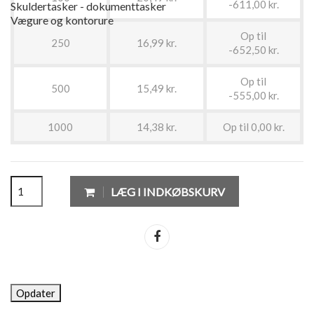
-611,00 kr.
Skuldertasker - dokumenttasker
Vægure og kontorure
Op til
250
16,99 kr.
-652,50 kr.
Op til
500
15,49 kr.
-555,00 kr.
1000
14,38 kr.
Op til 0,00 kr.
LÆG I INDKØBSKURV
Del