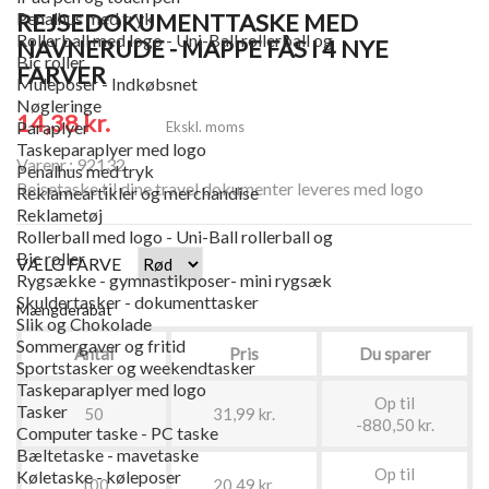
REJSEDOKUMENTTASKE MED
Penalhus med tryk
Rollerball med logo - Uni-Ball rollerball og
NAVNERUDE - MAPPE FÅS I 4 NYE
Bic roller
FARVER
Muleposer - Indkøbsnet
Nøgleringe
14,38 kr.
Paraplyer
Ekskl. moms
Taskeparaplyer med logo
Varenr.: 92132
Penalhus med tryk
Rejsetaske til dine travel dokumenter leveres med logo
Reklameartikler og merchandise
Reklametøj
Rollerball med logo - Uni-Ball rollerball og
Bic roller
VÆLG FARVE
Rygsække - gymnastikposer- mini rygsæk
Skuldertasker - dokumenttasker
Mængderabat
Slik og Chokolade
Sommergaver og fritid
Antal
Pris
Du sparer
Sportstasker og weekendtasker
Taskeparaplyer med logo
Op til
Tasker
50
31,99 kr.
-880,50 kr.
Computer taske - PC taske
Bæltetaske - mavetaske
Op til
Køletaske - køleposer
100
20,49 kr.