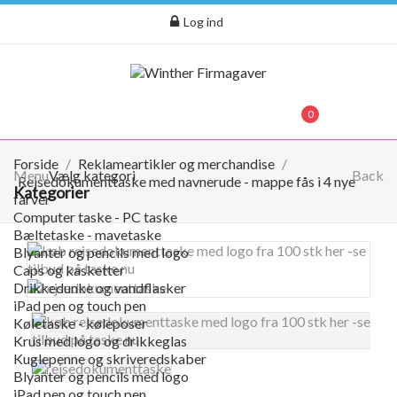
Log ind
menu
0
0,00 kr.
Forside
Reklameartikler og merchandise
Menu
Vælg kategori
Back
Rejsedokumenttaske med navnerude - mappe fås i 4 nye
Kategorier
farver
Computer taske - PC taske
Bæltetaske - mavetaske
Blyanter og pencils med logo
Caps og kasketter
Drikkedunke og vandflasker
iPad pen og touch pen
Køletaske - køleposer
Krus med logo og drikkeglas
Kuglepenne og skriveredskaber
Blyanter og pencils med logo
iPad pen og touch pen