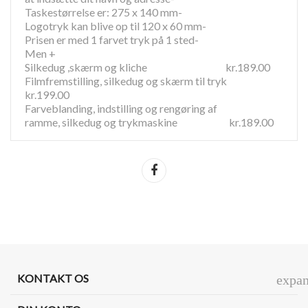
Taskestørrelse er: 275 x 140 mm-
Logotryk kan blive op til 120 x 60 mm-
Prisen er med 1 farvet tryk på 1 sted-
Men +
Silkedug ,skærm og kliche kr.189.00
Filmfremstilling, silkedug og skærm til tryk
kr.199.00
Farveblanding, indstilling og rengøring af
ramme, silkedug og trykmaskine kr.189.00
Del
KONTAKT OS
expa