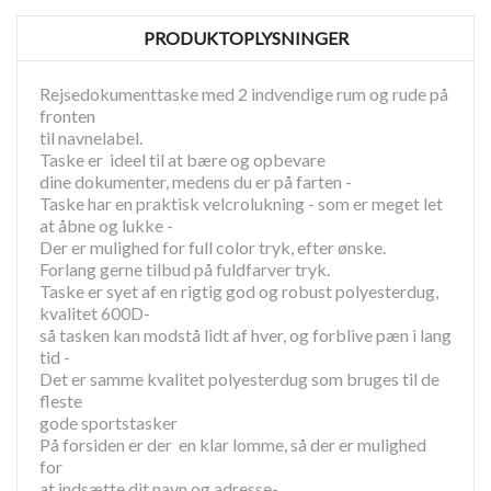
PRODUKTOPLYSNINGER
Rejsedokumenttaske med 2 indvendige rum og rude på
fronten
til navnelabel.
Taske er ideel til at bære og opbevare
dine dokumenter, medens du er på farten -
Taske har en praktisk velcrolukning - som er meget let
at åbne og lukke -
Der er mulighed for full color tryk, efter ønske.
Forlang gerne tilbud på fuldfarver tryk.
Taske er syet af en rigtig god og robust polyesterdug,
kvalitet 600D-
så tasken kan modstå lidt af hver, og forblive pæn i lang
tid -
Det er samme kvalitet polyesterdug som bruges til de
fleste
gode sportstasker
På forsiden er der en klar lomme, så der er mulighed
for
at indsætte dit navn og adresse-