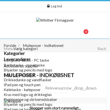
Log ind
menu
0
0,00 kr.
Forside
Muleposer - Indkøbsnet
Menu
Vælg kategori
Back
Kategorier
Leverandører
Computer taske - PC taske
Bæltetaske - mavetaske
Accessories supplier
Blyanter og pencils med logo
MULEPOSER - INDKØBSNET
Caps og kasketter
Drikkedunke og vandflasker
iPad pen og touch pen
arrow_drop_down
Relevans
Køletaske - køleposer
Krus med logo og drikkeglas
Kuglepenne og skriveredskaber
Blyanter og pencils med logo
Shopper som stort rummeligt...
iPad pen og touch pen