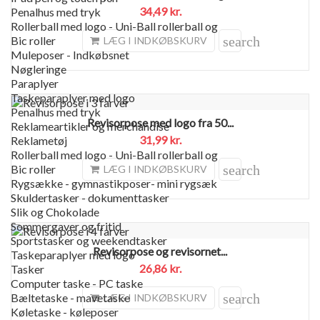
34,49 kr.
Penalhus med tryk
Rollerball med logo - Uni-Ball rollerball og
search
Bic roller
LÆG I INDKØBSKURV
Muleposer - Indkøbsnet
Nøgleringe
Paraplyer
Taskeparaplyer med logo
Penalhus med tryk
Revisorpose med logo fra 50...
Reklameartikler og merchandise
31,99 kr.
Reklametøj
Rollerball med logo - Uni-Ball rollerball og
search
Bic roller
LÆG I INDKØBSKURV
Rygsække - gymnastikposer- mini rygsæk
Skuldertasker - dokumenttasker
Slik og Chokolade
Sommergaver og fritid
Sportstasker og weekendtasker
Revisorpose og revisornet...
Taskeparaplyer med logo
26,86 kr.
Tasker
Computer taske - PC taske
search
Bæltetaske - mavetaske
LÆG I INDKØBSKURV
Køletaske - køleposer