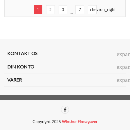
1
2
3
7
chevron_right
…
KONTAKT OS
expa
expa
DIN KONTO
expa
VARER
Copyright 2025
Winther Firmagaver