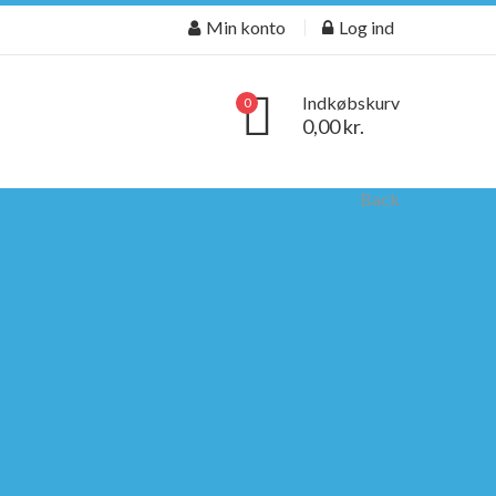
Min konto
Log ind
Indkøbskurv
0
0,00 kr.
Back