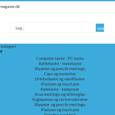
rmagaver.dk
search
 kategori
er
Computer taske - PC taske
Bæltetaske - mavetaske
Blyanter og pencils med logo
Caps og kasketter
Drikkedunke og vandflasker
iPad pen og touch pen
Køletaske - køleposer
Krus med logo og drikkeglas
Kuglepenne og skriveredskaber
Blyanter og pencils med logo
iPad pen og touch pen
Penalhus med tryk