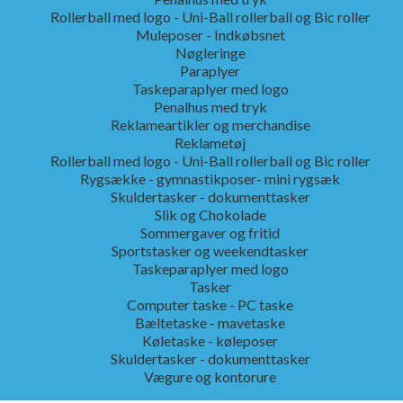
Rollerball med logo - Uni-Ball rollerball og Bic roller
Muleposer - Indkøbsnet
Nøgleringe
Paraplyer
Taskeparaplyer med logo
Penalhus med tryk
Reklameartikler og merchandise
Reklametøj
Rollerball med logo - Uni-Ball rollerball og Bic roller
Rygsække - gymnastikposer- mini rygsæk
Skuldertasker - dokumenttasker
Slik og Chokolade
Sommergaver og fritid
Sportstasker og weekendtasker
Taskeparaplyer med logo
Tasker
Computer taske - PC taske
Bæltetaske - mavetaske
Køletaske - køleposer
Skuldertasker - dokumenttasker
Vægure og kontorure