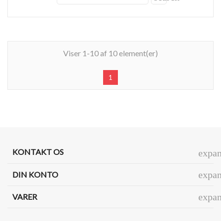
Viser 1-10 af 10 element(er)
1
KONTAKT OS
expa
expa
DIN KONTO
expa
VARER