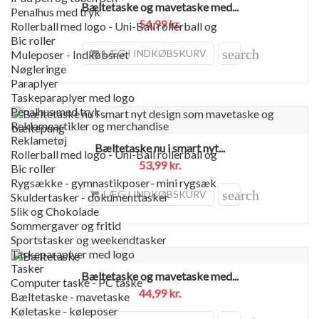
Bæltetaske og mavetaske med...
Penalhus med tryk
54,99 kr.
Rollerball med logo - Uni-Ball rollerball og
Bic roller
search
LÆG I INDKØBSKURV
Muleposer - Indkøbsnet
Nøgleringe
Paraplyer
Taskeparaplyer med logo
Penalhus med tryk
Reklameartikler og merchandise
Reklametøj
Bæltetaske nu i smart nyt...
Rollerball med logo - Uni-Ball rollerball og
53,99 kr.
Bic roller
Rygsække - gymnastikposer- mini rygsæk
search
LÆG I INDKØBSKURV
Skuldertasker - dokumenttasker
Slik og Chokolade
Sommergaver og fritid
Sportstasker og weekendtasker
Taskeparaplyer med logo
Tasker
Bæltetaske og mavetaske med...
Computer taske - PC taske
44,99 kr.
Bæltetaske - mavetaske
Køletaske - køleposer