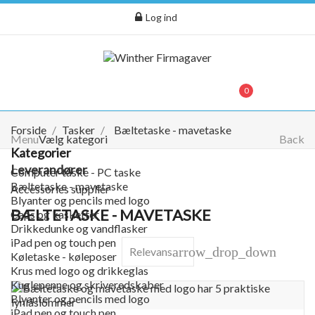
Log ind
menu
0
0,00 kr.
Forside
Tasker
Bæltetaske - mavetaske
Menu
Vælg kategori
Back
Kategorier
Leverandører
Computer taske - PC taske
Bæltetaske - mavetaske
Accessories supplier
Blyanter og pencils med logo
BÆLTETASKE - MAVETASKE
Caps og kasketter
Drikkedunke og vandflasker
iPad pen og touch pen
arrow_drop_down
Relevans
Køletaske - køleposer
Krus med logo og drikkeglas
Kuglepenne og skriveredskaber
Blyanter og pencils med logo
iPad pen og touch pen