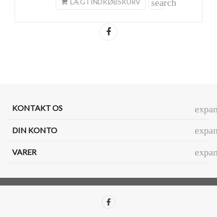
search
LÆG I INDKØBSKURV
Del
KONTAKT OS
expa
expa
DIN KONTO
expa
VARER