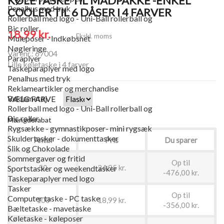
KØLETASKE TIL MADPAKKE -ENKEL
Penalhus med tryk
COOLER TIL 6 DÅSER I 4 FARVER
Rollerball med logo - Uni-Ball rollerball og
Bic roller
18,99 kr.
Ekskl. moms
Muleposer - Indkøbsnet
Nøgleringe
Varenr.: 67004
Paraplyer
Lille køletaske i 4 farver
Taskeparaplyer med logo
Penalhus med tryk
Reklameartikler og merchandise
Reklametøj
VÆLG FARVE
Rollerball med logo - Uni-Ball rollerball og
Bic roller
Mængderabat
Rygsække - gymnastikposer- mini rygsæk
Skuldertasker - dokumenttasker
Antal
Pris
Du sparer
Slik og Chokolade
Sommergaver og fritid
Op til
50
24,95 kr.
Sportstasker og weekendtasker
-476,00 kr.
Taskeparaplyer med logo
Tasker
Op til
Computer taske - PC taske
100
18,99 kr.
-356,00 kr.
Bæltetaske - mavetaske
Køletaske - køleposer