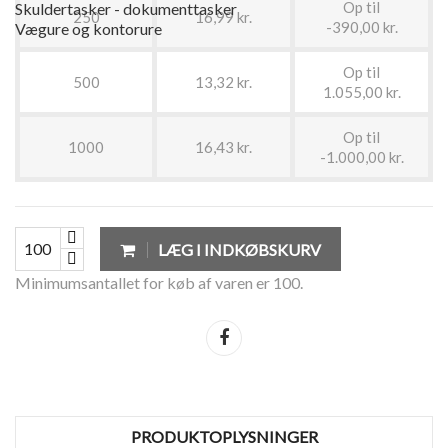
Op til
Skuldertasker - dokumenttasker
250
16,99 kr.
-390,00 kr.
Vægure og kontorure
Op til
500
13,32 kr.
1.055,00 kr.
Op til
1000
16,43 kr.
-1.000,00 kr.
LÆG I INDKØBSKURV
Minimumsantallet for køb af varen er 100.
Del
PRODUKTOPLYSNINGER