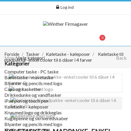
Log ind
menu
0
0,00 kr.
Forside
Tasker
Køletaske - køleposer
Køletaske til
Menu
Vælg kategori
Back
madpakke -enkel cooler til 6 dåser i 4 farver
Kategorier
Computer taske - PC taske
Bæltetaske - mavetaske
Blyanter og pencils med logo
Caps og kasketter
Drikkedunke og vandflasker
iPad pen og touch pen
Køletaske - køleposer
Krus med logo og drikkeglas
Kuglepenne og skriveredskaber
Blyanter og pencils med logo
iPad pen og touch pen