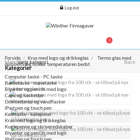
Log ind
menu
0
0,00 kr.
Forside
Krus med logo og drikkeglas
Termo glas med
Menu
Vælg kategori
Back
dobbeltvæg holder temperaturen bedst
Kategorier
Computer taske - PC taske
Bæltetaske - mavetaske
Blyanter og pencils med logo
Caps og kasketter
Drikkedunke og vandflasker
iPad pen og touch pen
Køletaske - køleposer
Krus med logo og drikkeglas
Kuglepenne og skriveredskaber
Blyanter og pencils med logo
iPad pen og touch pen