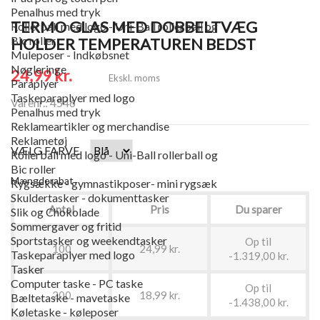
Penalhus med tryk
TERMO GLAS MED DOBBELTVÆG
Rollerball med logo - Uni-Ball rollerball og
Bic roller
HOLDER TEMPERATUREN BEDST
Muleposer - Indkøbsnet
Nøgleringe
24,99 kr.
Ekskl. moms
Paraplyer
Taskeparaplyer med logo
Varenr.: 4546
Penalhus med tryk
Reklameartikler og merchandise
Reklametøj
VÆLG FARVE
Rollerball med logo - Uni-Ball rollerball og
Bic roller
Mængderabat
Rygsække - gymnastikposer- mini rygsæk
Skuldertasker - dokumenttasker
Antal
Pris
Du sparer
Slik og Chokolade
Sommergaver og fritid
Sportstasker og weekendtasker
Op til
100
24,99 kr.
Taskeparaplyer med logo
-1.319,00 kr.
Tasker
Computer taske - PC taske
Op til
200
18,99 kr.
Bæltetaske - mavetaske
-1.438,00 kr.
Køletaske - køleposer