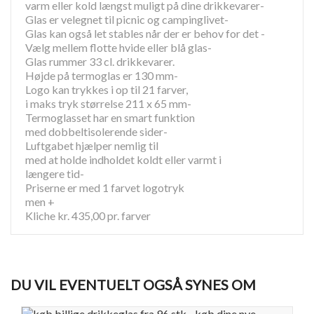
varm eller kold længst muligt på dine drikkevarer-
Glas er velegnet til picnic og campinglivet-
Glas kan også let stables når der er behov for det -
Vælg mellem flotte hvide eller blå glas-
Glas rummer 33 cl. drikkevarer.
Højde på termoglas er 130 mm-
Logo kan trykkes i op til 21 farver,
i maks tryk størrelse 211 x 65 mm-
Termoglasset har en smart funktion
med dobbeltisolerende sider-
Luftgabet hjælper nemlig til
med at holde indholdet koldt eller varmt i
længere tid-
Priserne er med 1 farvet logotryk
men +
Kliche kr. 435,00 pr. farver
DU VIL EVENTUELT OGSÅ SYNES OM