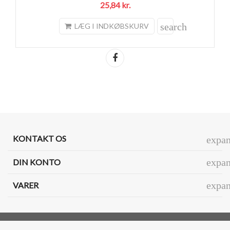
25,84 kr.
search
LÆG I INDKØBSKURV
Del
KONTAKT OS
expa
expa
DIN KONTO
expa
VARER