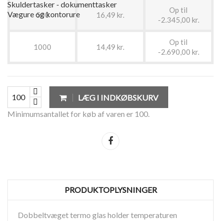
Skuldertasker - dokumenttasker
Op til
Vægure og kontorure
500
16,49 kr.
-2.345,00 kr.
Op til
1000
14,49 kr.
-2.690,00 kr.
LÆG I INDKØBSKURV
Minimumsantallet for køb af varen er 100.
Del
PRODUKTOPLYSNINGER
Dobbeltvæget termo glas holder temperaturen