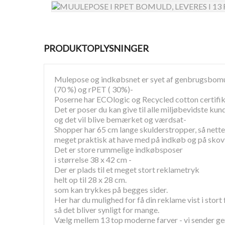
PRODUKTOPLYSNINGER
Mulepose og indkøbsnet er syet af genbrugsbom
(70 %) og rPET ( 30%)-
Poserne har ECOlogic og Recycled cotton certifik
Det er poser du kan give til alle miljøbevidste kun
og det vil blive bemærket og værdsat-
Shopper har 65 cm lange skulderstropper, så nette
meget praktisk at have med på indkøb og på skov
Det er store rummelige indkøbsposer
i størrelse 38 x 42 cm -
Der er plads til et meget stort reklametryk
helt op til 28 x 28 cm.
som kan trykkes på begges sider.
Her har du mulighed for få din reklame vist i stort
så det bliver synligt for mange.
Vælg mellem 13 top moderne farver - vi sender ge