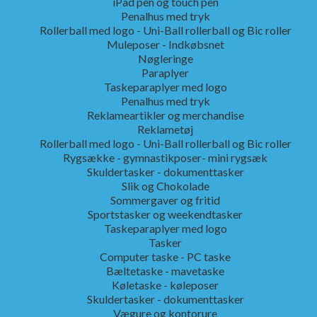
iPad pen og touch pen
Penalhus med tryk
Rollerball med logo - Uni-Ball rollerball og Bic roller
Muleposer - Indkøbsnet
Nøgleringe
Paraplyer
Taskeparaplyer med logo
Penalhus med tryk
Reklameartikler og merchandise
Reklametøj
Rollerball med logo - Uni-Ball rollerball og Bic roller
Rygsække - gymnastikposer- mini rygsæk
Skuldertasker - dokumenttasker
Slik og Chokolade
Sommergaver og fritid
Sportstasker og weekendtasker
Taskeparaplyer med logo
Tasker
Computer taske - PC taske
Bæltetaske - mavetaske
Køletaske - køleposer
Skuldertasker - dokumenttasker
Vægure og kontorure