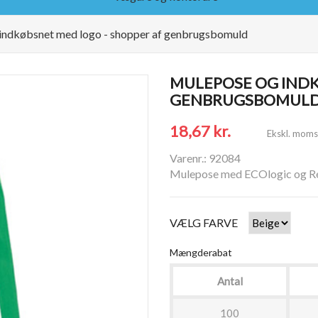
indkøbsnet med logo - shopper af genbrugsbomuld
MULEPOSE OG INDK
GENBRUGSBOMUL
18,67 kr.
Ekskl. moms
Varenr.: 92084
Mulepose med ECOlogic og Rec
VÆLG FARVE
Mængderabat
Antal
100