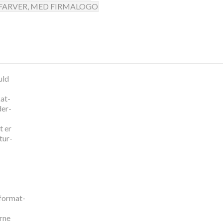
uld
at-
der-
t er
tur-
 format-
rne