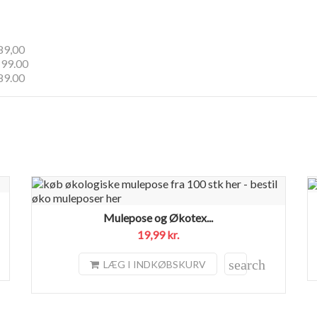
9,00
199.00
89.00
Mulepose og Økotex...
19,99 kr.
search
LÆG I INDKØBSKURV