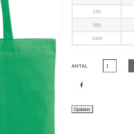
250
500
1000
ANTAL
Del