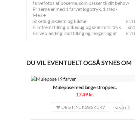
farvefotos af poserne, som passer til dit behov-
Priserne er med 1 farvet logotryk, 1 sted-
Men +
Silkedug ,skærm og kliche kr.18
Filmfremstilling, silkedug og skærm til tryk kr.
Farveblanding, indstilling og rengøring af kr.1
DU VIL EVENTUELT OGSÅ SYNES OM
Mulepose med lange stropper...
17,49 kr.
search
LÆG I INDKØBSKURV