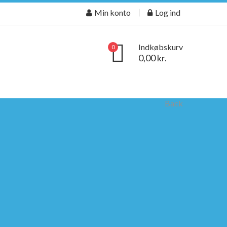
Min konto
Log ind
Indkøbskurv
0
0,00 kr.
Back