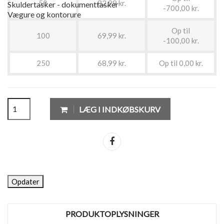
50
82,99 kr.
Skuldertasker - dokumenttasker
-700,00 kr.
Vægure og kontorure
Op til
100
69,99 kr.
-100,00 kr.
250
68,99 kr.
Op til 0,00 kr.
LÆG I INDKØBSKURV
Del
PRODUKTOPLYSNINGER