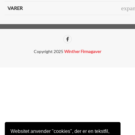
expa
VARER
Copyright 2025
Winther Firmagaver
Websitet anvender "cookies", der er en tekstfil,