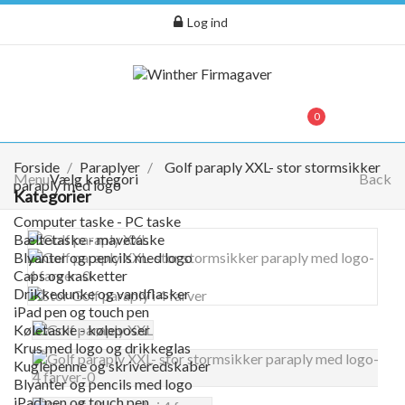
Log ind
menu
0
0,00 kr.
Forside
Paraplyer
Golf paraply XXL- stor stormsikker
Menu
Vælg kategori
Back
paraply med logo
Kategorier
Computer taske - PC taske
Bæltetaske - mavetaske
Blyanter og pencils med logo
Caps og kasketter
Drikkedunke og vandflasker
iPad pen og touch pen
Køletaske - køleposer
Krus med logo og drikkeglas
Kuglepenne og skriveredskaber
Blyanter og pencils med logo
iPad pen og touch pen