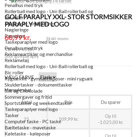
Penalhus med tryk
Rollerball med logo - Uni-Ball rollerball og
GOLF PARAPLY XXL- STOR STORMSIKKER
Bic roller
PARAPLY MED LOGO
Muleposer - Indkøbsnet
Nøgleringe
Paraplyer
68,99 kr.
Ekskl. moms
Taskeparaplyer med logo
Penalhus med tryk
Varenr.: 45187
Reklameartikler og merchandise
Stor golfparaply
Reklametøj
Rollerball med logo - Uni-Ball rollerball og
Bic roller
VÆLG FARVE
Rygsække - gymnastikposer- mini rygsæk
Skuldertasker - dokumenttasker
Mængderabat
Slik og Chokolade
Sommergaver og fritid
Antal
Pris
Du sparer
Sportstasker og weekendtasker
Taskeparaplyer med logo
Tasker
Op til
25
109,99 kr.
Computer taske - PC taske
-1.025,00 kr.
Bæltetaske - mavetaske
Køletaske - køleposer
Op til