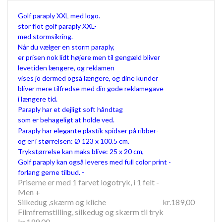
Golf paraply XXL med logo.
stor flot golf paraply XXL-
med stormsikring.
Når du vælger en storm paraply,
er prisen nok lidt højere men til gengæld bliver
levetiden længere, og reklamen
vises jo dermed også længere, og dine kunder
bliver mere tilfredse med din gode reklamegave
i længere tid.
Paraply har et dejligt soft håndtag
som er behageligt at holde ved.
Paraply har elegante plastik spidser på ribber-
og er i størrelsen: Ø 123 x 100.5 cm.
Trykstørrelse kan maks blive: 25 x 20 cm,
Golf paraply kan også leveres med full color print -
forlang gerne tilbud. -
Priserne er med 1 farvet logotryk, i 1 felt -
Men +
Silkedug ,skærm og kliche kr.189,00
Filmfremstilling, silkedug og skærm til tryk
kr.199.00