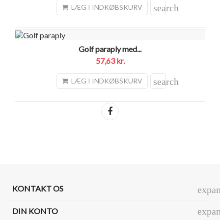
search
LÆG I INDKØBSKURV
Golf paraply med...
57,63 kr.
search
LÆG I INDKØBSKURV
Del
KONTAKT OS
expa
expa
DIN KONTO