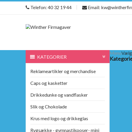
Telefon: 40 32 19 44
Email: kw@wintherfi
Menu
Vælg
KATEGORIER
Kategori
Reklameartikler og merchandise
Caps og kasketter
Drikkedunke og vandflasker
Slik og Chokolade
Krus med logo og drikkeglas
Rygsække - gymnastikposer- mini