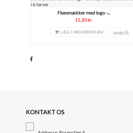
Fluesmækker med logo -...
11,33 kr.
search
LÆG I INDKØBSKURV
Del
KONTAKT OS
Addresse: Rosenstien 4