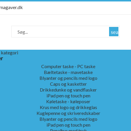
rmagaver.dk
search
 kategori
er
Computer taske - PC taske
Bæltetaske - mavetaske
Blyanter og pencils med logo
Caps og kasketter
Drikkedunke og vandflasker
iPad pen og touch pen
Køletaske - køleposer
Krus med logo og drikkeglas
Kuglepenne og skriveredskaber
Blyanter og pencils med logo
iPad pen og touch pen
Penalhus med tryk