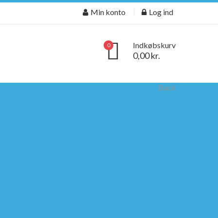
Min konto
Log ind
Indkøbskurv
0
0,00 kr.
Back