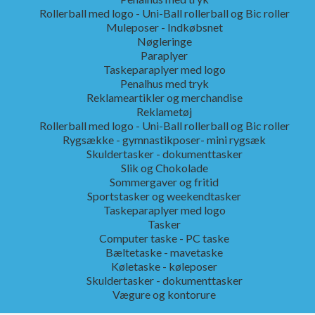
Rollerball med logo - Uni-Ball rollerball og Bic roller
Muleposer - Indkøbsnet
Nøgleringe
Paraplyer
Taskeparaplyer med logo
Penalhus med tryk
Reklameartikler og merchandise
Reklametøj
Rollerball med logo - Uni-Ball rollerball og Bic roller
Rygsække - gymnastikposer- mini rygsæk
Skuldertasker - dokumenttasker
Slik og Chokolade
Sommergaver og fritid
Sportstasker og weekendtasker
Taskeparaplyer med logo
Tasker
Computer taske - PC taske
Bæltetaske - mavetaske
Køletaske - køleposer
Skuldertasker - dokumenttasker
Vægure og kontorure