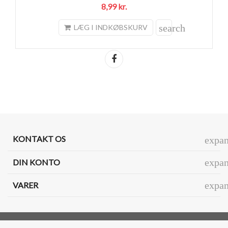
8,99 kr.
search
LÆG I INDKØBSKURV
Del
KONTAKT OS
expa
expa
DIN KONTO
expa
VARER