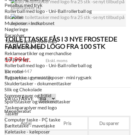
Penalhus med tryk
Rollerball med logo - Uni-Ball rollerball og
Bic roller
Muleposer - Indkøbsnet
Nøgleringe
Paraplyer
TOILETTASKE FÅS I 3 NYE FROSTEDE
Taskeparaplyer med logo
FARVER MED LOGO FRA 100 STK
Penalhus med tryk
Reklameartikler og merchandise
17,99 kr.
Reklametøj
Ekskl. moms
Rollerball med logo - Uni-Ball rollerball og
Varenr.: 6447
Bic roller
Rygsække - gymnastikposer- mini rygsæk
Toiletytyaske med logo
Skuldertasker - dokumenttasker
Slik og Chokolade
Sommergaver og fritid
VÆLG FARVE
Sportstasker og weekendtasker
Taskeparaplyer med logo
Mængderabat
Tasker
Computer taske - PC taske
Antal
Pris
Du sparer
Bæltetaske - mavetaske
Køletaske - køleposer