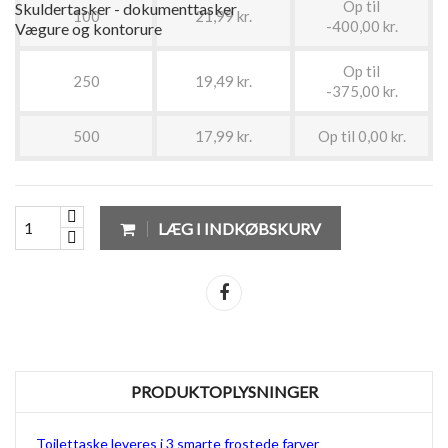
Op til
Skuldertasker - dokumenttasker
100
21,99 kr.
-400,00 kr.
Vægure og kontorure
Op til
250
19,49 kr.
-375,00 kr.
500
17,99 kr.
Op til 0,00 kr.
LÆG I INDKØBSKURV
Del
PRODUKTOPLYSNINGER
Toilettaske leveres i 3 smarte frostede farver