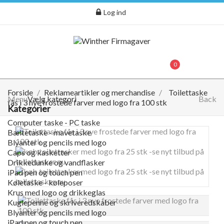
Log ind
menu
0
0,00 kr.
Forside
Reklameartikler og merchandise
Toilettaske
Menu
Vælg kategori
Back
fås i 3 nye frostede farver med logo fra 100 stk
Kategorier
Computer taske - PC taske
Bæltetaske - mavetaske
Blyanter og pencils med logo
Caps og kasketter
Drikkedunke og vandflasker
iPad pen og touch pen
Køletaske - køleposer
Krus med logo og drikkeglas
Kuglepenne og skriveredskaber
Blyanter og pencils med logo
iPad pen og touch pen