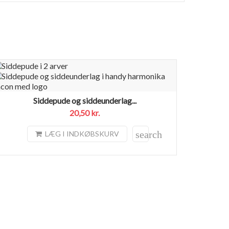
Siddepude og siddeunderlag...
20,50 kr.
search
LÆG I INDKØBSKURV