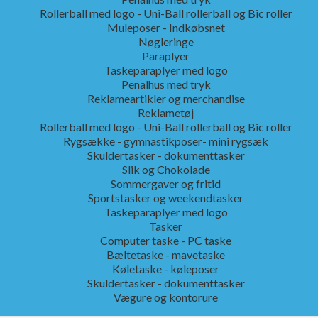
Rollerball med logo - Uni-Ball rollerball og Bic roller
Muleposer - Indkøbsnet
Nøgleringe
Paraplyer
Taskeparaplyer med logo
Penalhus med tryk
Reklameartikler og merchandise
Reklametøj
Rollerball med logo - Uni-Ball rollerball og Bic roller
Rygsække - gymnastikposer- mini rygsæk
Skuldertasker - dokumenttasker
Slik og Chokolade
Sommergaver og fritid
Sportstasker og weekendtasker
Taskeparaplyer med logo
Tasker
Computer taske - PC taske
Bæltetaske - mavetaske
Køletaske - køleposer
Skuldertasker - dokumenttasker
Vægure og kontorure