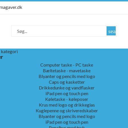
rmagaver.dk
search
 kategori
er
Computer taske - PC taske
Bæltetaske - mavetaske
Blyanter og pencils med logo
Caps og kasketter
Drikkedunke og vandflasker
iPad pen og touch pen
Køletaske - køleposer
Krus med logo og drikkeglas
Kuglepenne og skriveredskaber
Blyanter og pencils med logo
iPad pen og touch pen
Penalhus med tryk