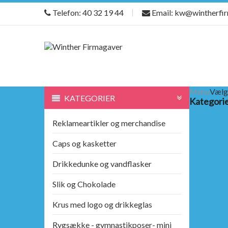
Telefon: 40 32 19 44
Email: kw@wintherfi
Menu
Vælg
KATEGORIER
Kategori
Reklameartikler og merchandise
Caps og kasketter
Drikkedunke og vandflasker
Slik og Chokolade
Krus med logo og drikkeglas
Rygsække - gymnastikposer- mini