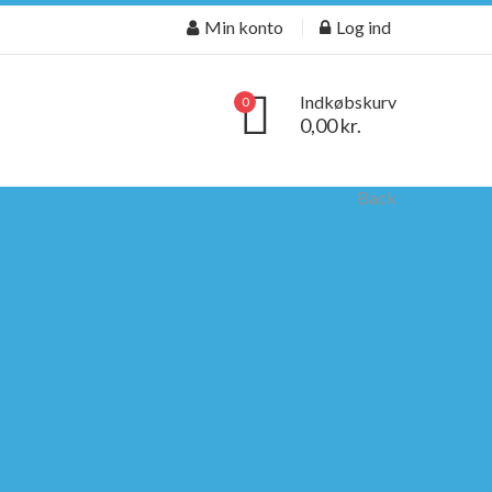
Min konto
Log ind
Indkøbskurv
0
0,00 kr.
Back