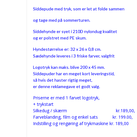
Siddepude med tryk, som er let at folde sammen
og tage med på sommerturen.
Siddehynde er syet i 210D nylondug kvalitet
og er polstret med PE skum.
Hyndestørrelse er: 32 x 26 x 0,8 cm.
Sædehynde leveres i 3 friske farver, valgfrit
Logotryk kan maks. blive 200 x 45 mm.
Siddepuder har en meget kort leveringstid,
så hvis det haster rigtig meget,
er denne reklamegave et godt valg.
Priserne er med 1 farvet logotryk,
+ trykstart
Silkedug / skærm kr.189,00,
Farveblanding, film og enkel sats kr. 199.00,
Indstilling og rengøring af trykmaskine kr. 189,00