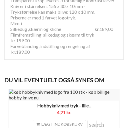
Transparent krop leveres 3 forskellige kontrastfarver.
Kniv er i størrelsen: 155 x 30 x 10 mm -
Trykstørrelse kan maks blive: 120 x 10 mm.
Priserne er med 1 farvet logotryk.
Men +
Silkedug ,skærm og kliche kr.189,00
Filmfremstilling, silkedug og skærm til tryk
kr.199.00
Farveblanding, indstilling og rengøring af
kr.189.00
DU VIL EVENTUELT OGSÅ SYNES OM
Hobbykniv med tryk - lille...
4,21 kr.
search
LÆG I INDKØBSKURV