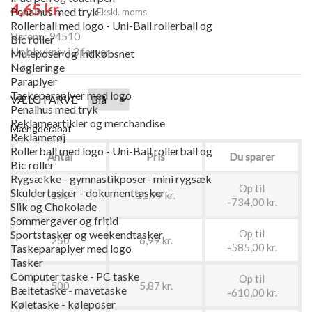
4,65 kr.
Penalhus med tryk
Ekskl. moms
Rollerball med logo - Uni-Ball rollerball og
Varenr.: 94510
Bic roller
Hobbykniv i 3 farver
Muleposer og Indkøbsnet
Nøgleringe
Paraplyer
Taskeparaplyer med logo
VÆLG FARVE
Penalhus med tryk
Reklameartikler og merchandise
Mængderabat
Reklametøj
Rollerball med logo - Uni-Ball rollerball og
Antal
Pris
Du sparer
Bic roller
Rygsække - gymnastikposer- mini rygsæk
Op til
Skuldertasker - dokumenttasker
100
11,99 kr.
-734,00 kr.
Slik og Chokolade
Sommergaver og fritid
Op til
Sportstasker og weekendtasker
250
6,99 kr.
-585,00 kr.
Taskeparaplyer med logo
Tasker
Computer taske - PC taske
Op til
500
5,87 kr.
Bæltetaske - mavetaske
-610,00 kr.
Køletaske - køleposer