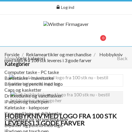
Log ind
menu
0
0,00 kr.
Forside
Reklameartikler og merchandise
Hobbykniv
Menu
Vælg kategori
Back
med logo fra 100 stk leveres i 3 gode farver
Kategorier
Computer taske - PC taske
Bæltetaske - mavetaske
Blyanter og pencils med logo
Caps og kasketter
Drikkedunke og vandflasker
iPad pen og touch pen
Køletaske - køleposer
Krus med logo og drikkeglas
HOBBYKNIV MED LOGO FRA 100 STK
Kuglepenne og skriveredskaber
LEVERES I 3 GODE FARVER
Blyanter og pencils med logo
iPad pen og touch pen