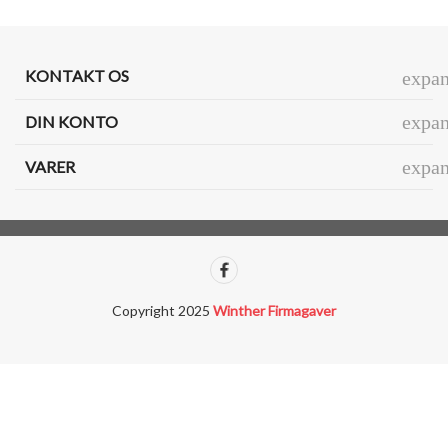
KONTAKT OS
expa
expa
DIN KONTO
expa
VARER
Copyright 2025
Winther Firmagaver