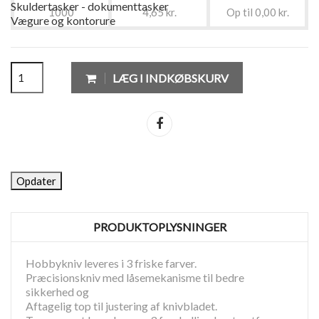
Skuldertasker - dokumenttasker
1000
4,65 kr.
Op til 0,00 kr.
Vægure og kontorure
LÆG I INDKØBSKURV
Del
PRODUKTOPLYSNINGER
Hobbykniv leveres i 3 friske farver.
Præcisionskniv med låsemekanisme til bedre
sikkerhed og
Aftagelig top til justering af knivbladet.