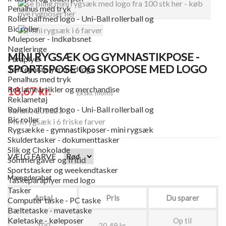
Penalhus med tryk
Rollerball med logo - Uni-Ball rollerball og
Bic roller
Muleposer - Indkøbsnet
Nøgleringe
MINI RYGSÆK OG GYMNASTIKPOSE -
Paraplyer
SPORTSPOSE OG SKOPOSE MED LOGO
Taskeparaplyer med logo
Penalhus med tryk
18,67 kr.
Reklameartikler og merchandise
Ekskl. moms
Reklametøj
Rollerball med logo - Uni-Ball rollerball og
Varenr.: 201323
Bic roller
Mini rygsæk i 6 friske farver
Rygsække - gymnastikposer- mini rygsæk
Skuldertasker - dokumenttasker
Slik og Chokolade
VÆLG FARVE
Sommergaver og fritid
Sportstasker og weekendtasker
Mængderabat
Taskeparaplyer med logo
Tasker
Antal
Pris
Du sparer
Computer taske - PC taske
Bæltetaske - mavetaske
Køletaske - køleposer
Op til
100
20,49 kr.