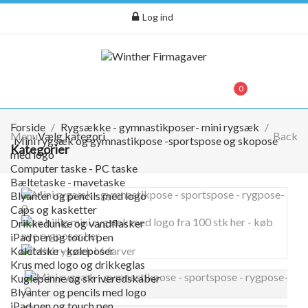
Log ind
menu
0
0,00 kr.
Forside
Rygsække - gymnastikposer- mini rygsæk
Menu
Vælg kategori
Back
Mini rygsæk og gymnastikpose -sportspose og skopose
Kategorier
med logo
Computer taske - PC taske
Bæltetaske - mavetaske
Blyanter og pencils med logo
Caps og kasketter
Drikkedunke og vandflasker
iPad pen og touch pen
Køletaske - køleposer
Krus med logo og drikkeglas
Kuglepenne og skriveredskaber
Blyanter og pencils med logo
iPad pen og touch pen