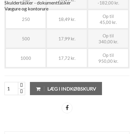
Skuldertasker - dokumenttasker
-182,00 kr.
Vægure og kontorure
Op til
250
18,49 kr.
45,00 kr.
Op til
500
17,99 kr.
340,00 kr.
Op til
1000
17,72 kr.
950,00 kr.
LÆG I INDKØBSKURV
Del