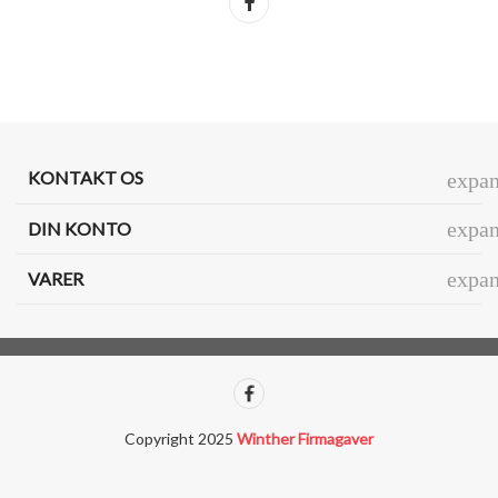
KONTAKT OS
expa
expa
DIN KONTO
expa
VARER
Copyright 2025
Winther Firmagaver