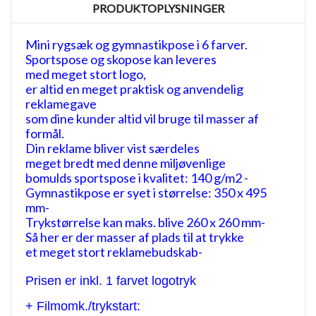
PRODUKTOPLYSNINGER
Mini rygsæk og gymnastikpose i 6 farver.
Sportspose og skopose kan leveres
med meget stort logo,
er altid en meget praktisk og anvendelig
reklamegave
som dine kunder altid vil bruge til masser af
formål.
Din reklame bliver vist særdeles
meget bredt med denne miljøvenlige
bomulds sportspose i kvalitet: 140 g/m2 -
Gymnastikpose er syet i størrelse: 350 x 495
mm-
Trykstørrelse kan maks. blive 260 x 260 mm-
Så her er der masser af plads til at trykke
et meget stort reklamebudskab-
Prisen er inkl. 1 farvet logotryk
+ Filmomk./trykstart: