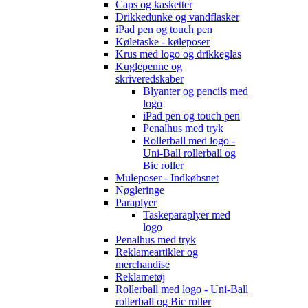
Caps og kasketter
Drikkedunke og vandflasker
iPad pen og touch pen
Køletaske - køleposer
Krus med logo og drikkeglas
Kuglepenne og
skriveredskaber
Blyanter og pencils med
logo
iPad pen og touch pen
Penalhus med tryk
Rollerball med logo -
Uni-Ball rollerball og
Bic roller
Muleposer - Indkøbsnet
Nøgleringe
Paraplyer
Taskeparaplyer med
logo
Penalhus med tryk
Reklameartikler og
merchandise
Reklametøj
Rollerball med logo - Uni-Ball
rollerball og Bic roller