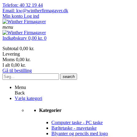
Telefon: 40 32 19 44
Email: kw@wintherfirmagaver.dk
Min konto
Log ind
menu
Indkøbskurv
0,00 kr.
0
Subtotal
0,00 kr.
Levering
Moms
0,00 kr.
I alt
0,00 kr.
Gå til bestilling
search
Menu
Back
Vælg kategori
Kategorier
Computer taske - PC taske
Bæltetaske - mavetaske
Blyanter og pencils med logo