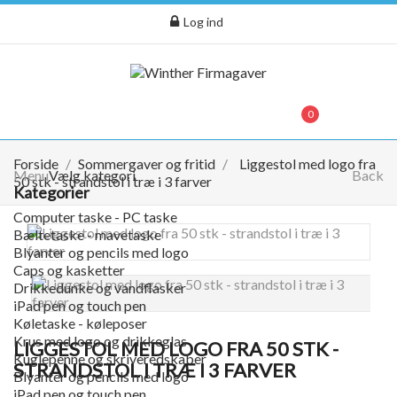
Log ind
menu
0
0,00 kr.
Forside
Sommergaver og fritid
Liggestol med logo fra
Menu
Vælg kategori
Back
50 stk - strandstol i træ i 3 farver
Kategorier
Computer taske - PC taske
Bæltetaske - mavetaske
Blyanter og pencils med logo
Caps og kasketter
Drikkedunke og vandflasker
iPad pen og touch pen
Køletaske - køleposer
Krus med logo og drikkeglas
LIGGESTOL MED LOGO FRA 50 STK -
Kuglepenne og skriveredskaber
STRANDSTOL I TRÆ I 3 FARVER
Blyanter og pencils med logo
iPad pen og touch pen