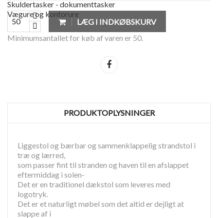
Skuldertasker - dokumenttasker
Vægure og kontorure
LÆG I INDKØBSKURV
Minimumsantallet for køb af varen er 50.
Del
PRODUKTOPLYSNINGER
Liggestol og bærbar og sammenklappelig strandstol i
træ og lærred,
som passer fint til stranden og haven til en afslappet
eftermiddag i solen-
Det er en traditionel dækstol som leveres med
logotryk.
Det er et naturligt møbel som det altid er dejligt at
slappe af i