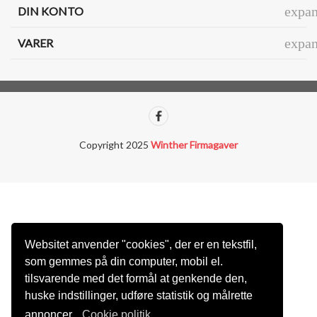
expa
DIN KONTO
expa
VARER
Copyright 2025
Winther Firmagaver
Websitet anvender "cookies", der er en tekstfil,
som gemmes på din computer, mobil el.
tilsvarende med det formål at genkende den,
huske indstillinger, udføre statistik og målrette
annoncer.
Cookie politik