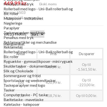
449,99 kr.
Penalhus med tryk
Ekskl. moms
Rollerball med logo - Uni-Ball rollerball og
Varenr.: 6503
Bic roller
Liggestol til sommerliv
Muleposer - Indkøbsnet
Nøgleringe
Paraplyer
Taskeparaplyer med logo
VÆLG FARVE
Penalhus med tryk
Reklameartikler og merchandise
Mængderabat
Reklametøj
Rollerball med logo - Uni-Ball rollerball og
Antal
Pris
Du sparer
Bic roller
Rygsække - gymnastikposer- mini rygsæk
Op til
Skuldertasker - dokumenttasker
50
449,99 kr.
-1.561,50 kr.
Slik og Chokolade
Sommergaver og fritid
Op til
Sportstasker og weekendtasker
100
420,99 kr.
-223,00 kr.
Taskeparaplyer med logo
Tasker
Computer taske - PC taske
250
418,76 kr.
Op til 0,00 kr.
Bæltetaske - mavetaske
Køletaske - køleposer