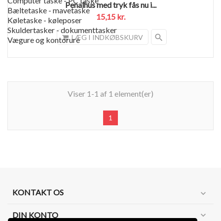
Computer taske - PC taske
Penalhus med tryk fås nu i...
Bæltetaske - mavetaske
15,15 kr.
Køletaske - køleposer
Skuldertasker - dokumenttasker
search
LÆG I INDKØBSKURV
Vægure og kontorure
Viser 1-1 af 1 element(er)
1
KONTAKT OS
expand_more
DIN KONTO
expand_more