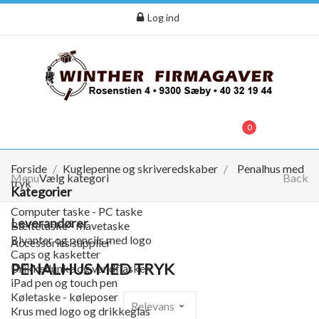
Log ind
0
menu
0,00 kr.
Forside
Kuglepenne og skriveredskaber
Penalhus med
Menu
Vælg kategori
Back
tryk
Kategorier
Computer taske - PC taske
Leverandører
Bæltetaske - mavetaske
Blyanter og pencils med logo
Accessories supplier
Caps og kasketter
PENALHUS MED TRYK
Drikkedunke og vandflasker
iPad pen og touch pen
Køletaske - køleposer
Relevans
arrow_drop_down
Krus med logo og drikkeglas