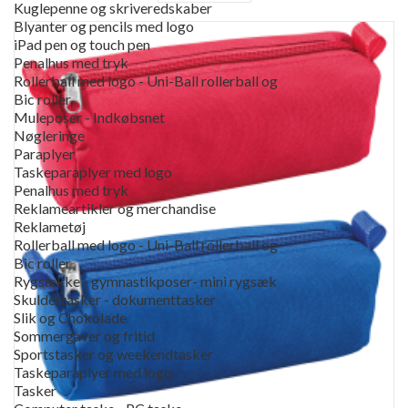
Kuglepenne og skriveredskaber
Blyanter og pencils med logo
iPad pen og touch pen
Penalhus med tryk
Rollerball med logo - Uni-Ball rollerball og
Bic roller
Muleposer - Indkøbsnet
Nøgleringe
Paraplyer
Taskeparaplyer med logo
Penalhus med tryk
Reklameartikler og merchandise
Reklametøj
Rollerball med logo - Uni-Ball rollerball og
Bic roller
Rygsække - gymnastikposer- mini rygsæk
Skuldertasker - dokumenttasker
Slik og Chokolade
Sommergaver og fritid
Sportstasker og weekendtasker
Taskeparaplyer med logo
Tasker