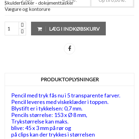
Skuldertasker - dokumenttasker
Vægure og kontorure
LÆG I INDKØBSKURV
Del
PRODUKTOPLYSNINGER
Pencil med tryk fås nu i 5 transparente farver.
Pencil leveres med viskeklæder i toppen.
Blystift er i tykkelsen: 0,7 mm.
Pencils størrelse: 153 x Ø 8 mm,
Trykstørrelse kan maks.
blive: 45 x 3 mm på rør og
på clips kan der trykkes i størrelsen