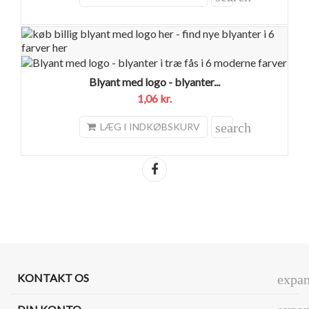
Blyant med logo - blyanter...
1,06 kr.
search
LÆG I INDKØBSKURV
Del
KONTAKT OS
expa