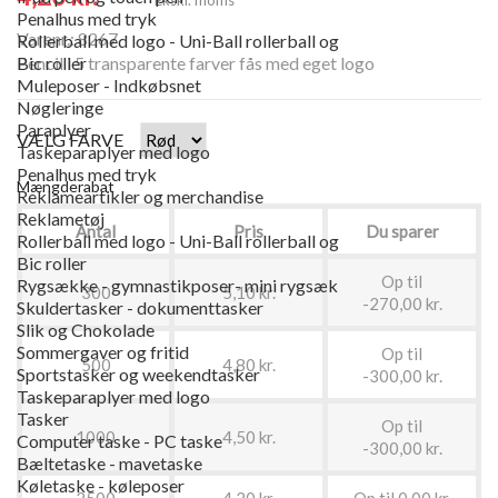
Penalhus med tryk
Varenr.: 8267
Rollerball med logo - Uni-Ball rollerball og
Pencil i 5 transparente farver fås med eget logo
Bic roller
Muleposer - Indkøbsnet
Nøgleringe
Paraplyer
VÆLG FARVE
Taskeparaplyer med logo
Penalhus med tryk
Mængderabat
Reklameartikler og merchandise
Reklametøj
Antal
Pris
Du sparer
Rollerball med logo - Uni-Ball rollerball og
Bic roller
Op til
Rygsække - gymnastikposer- mini rygsæk
300
5,10 kr.
-270,00 kr.
Skuldertasker - dokumenttasker
Slik og Chokolade
Sommergaver og fritid
Op til
500
4,80 kr.
Sportstasker og weekendtasker
-300,00 kr.
Taskeparaplyer med logo
Tasker
Op til
1000
4,50 kr.
Computer taske - PC taske
-300,00 kr.
Bæltetaske - mavetaske
Køletaske - køleposer
2500
4,20 kr.
Op til 0,00 kr.