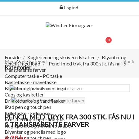
Log ind
menu
0
0,00 kr.
Forside
Kuglepenne og skriveredskaber
Blyanter og
Menu
Vælg kategori
Back
pencils med logo
Pencil med tryk fra 300 stk. fås nu i 5
Kategorier
transparente farver
Computer taske - PC taske
Bæltetaske - mavetaske
Blyanter og pencils med logo
Caps og kasketter
Drikkedunke og vandflasker
iPad pen og touch pen
Køletaske - køleposer
PENCIL MED TRYK FRA 300 STK. FÅS NU I
Krus med logo og drikkeglas
5 TRANSPARENTE FARVER
Kuglepenne og skriveredskaber
Blyanter og pencils med logo
4,20 kr.
iPad pen og touch pen
Ekskl. moms