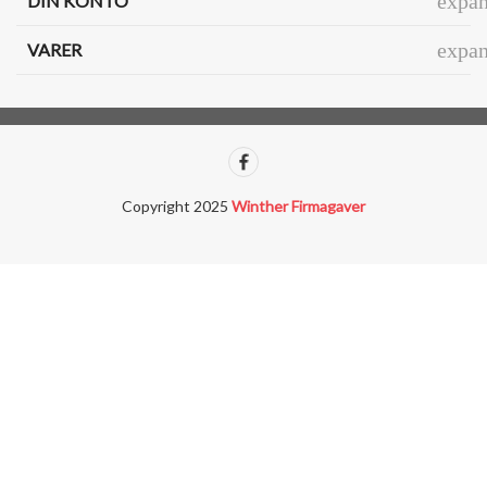
expa
DIN KONTO
expa
VARER
Copyright 2025
Winther Firmagaver