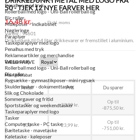
DRIKKEDUNK I METAL MED LOGO FRA
Penalhus med tryk
50 - TJEK 12 NYE FARVER HER
Rollerball med logo - Uni-Ball rollerball og
Bic roller
16,48 kr.
Ekskl. moms
Muleposer - Indkøbsnet
Nøgleringe
Varenr.: 94601
Paraplyer
Drikkedunk til 0,4 liter drikkevarer er fremstillet i aluminium.
Taskeparaplyer med logo
Penalhus med tryk
Reklameartikler og merchandise
Reklametøj
VÆLG FARVE
Rollerball med logo - Uni-Ball rollerball og
Bic roller
Mængderabat
Rygsække - gymnastikposer- mini rygsæk
Skuldertasker - dokumenttasker
Antal
Pris
Du sparer
Slik og Chokolade
Sommergaver og fritid
Op til
50
33,99 kr.
Sportstasker og weekendtasker
-875,50 kr.
Taskeparaplyer med logo
Tasker
Op til
Computer taske - PC taske
100
23,99 kr.
-751,00 kr.
Bæltetaske - mavetaske
Køletaske - køleposer