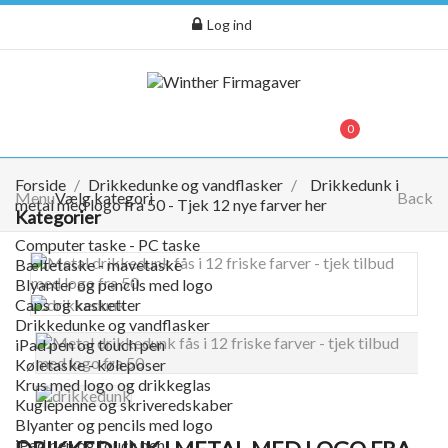
Log ind
menu
0
0,00 kr.
Forside
Drikkedunke og vandflasker
Drikkedunk i
Menu
Vælg kategori
Back
metal med logo fra 50 - Tjek 12 nye farver her
Kategorier
Computer taske - PC taske
Bæltetaske - mavetaske
Blyanter og pencils med logo
Caps og kasketter
Drikkedunke og vandflasker
iPad pen og touch pen
Køletaske - køleposer
Krus med logo og drikkeglas
Kuglepenne og skriveredskaber
Blyanter og pencils med logo
iPad pen og touch pen