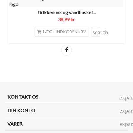
Drikkedunk og vandflaske i...
38,99 kr.
search
LÆG I INDKØBSKURV
Del
KONTAKT OS
expa
expa
DIN KONTO
expa
VARER