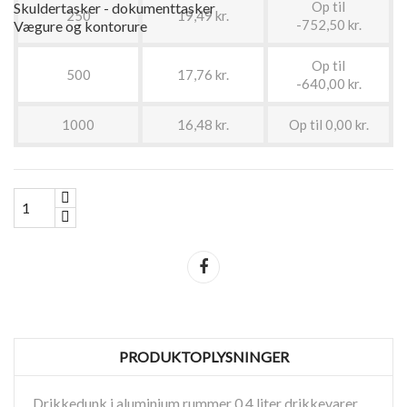
Op til
Skuldertasker - dokumenttasker
250
19,49 kr.
-752,50 kr.
Vægure og kontorure
Op til
500
17,76 kr.
-640,00 kr.
1000
16,48 kr.
Op til 0,00 kr.
Del
PRODUKTOPLYSNINGER
Drikkedunk i aluminium rummer 0,4 liter drikkevarer.