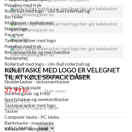
Penalhus med tryk
Rollerball med logo - Uni-Ball rollerball og
Bic roller
Muleposer - Indkøbsnet
Nøgleringe
Paraplyer
Taskeparaplyer med logo
Penalhus med tryk
Reklameartikler og merchandise
Reklametøj
Rollerball med logo - Uni-Ball rollerball og
KØLETASKE MED LOGO ER VELEGNET
Bic roller
Rygsække - gymnastikposer- mini rygsæk
TIL AT KØLE SIXPACK DÅSER
Skuldertasker - dokumenttasker
Slik og Chokolade
37,99 kr.
Ekskl. moms
Sommergaver og fritid
Sportstasker og weekendtasker
Varenr.: 1237
Taskeparaplyer med logo
Køletaske til sixpack dåser
Tasker
Computer taske - PC taske
Bæltetaske - mavetaske
VÆLG FARVE
Køletaske - køleposer