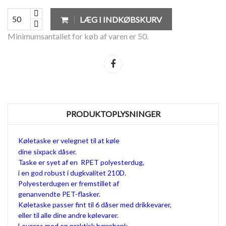
LÆG I INDKØBSKURV
Minimumsantallet for køb af varen er 50.
Del
PRODUKTOPLYSNINGER
Køletaske er velegnet til at køle
dine sixpack dåser.
Taske er syet af en RPET polyesterdug,
i en god robust i dugkvalitet 210D.
Polyesterdugen er fremstillet af
genanvendte PET-flasker.
Køletaske passer fint til 6 dåser med drikkevarer,
eller til alle dine andre kølevarer.
Leveres med en praktisk bærehank.