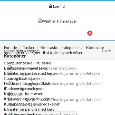
Log ind
menu
0
0,00 kr.
Forside
Tasker
Køletaske - køleposer
Køletaske
Menu
Vælg kategori
Back
med logo er velegnet til at køle sixpack dåser
Kategorier
Computer taske - PC taske
Bæltetaske - mavetaske
Blyanter og pencils med logo
Caps og kasketter
Drikkedunke og vandflasker
iPad pen og touch pen
Køletaske - køleposer
Krus med logo og drikkeglas
Kuglepenne og skriveredskaber
Blyanter og pencils med logo
iPad pen og touch pen