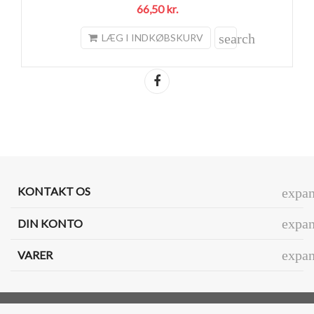
66,50 kr.
search
LÆG I INDKØBSKURV
Del
KONTAKT OS
expa
expa
DIN KONTO
expa
VARER