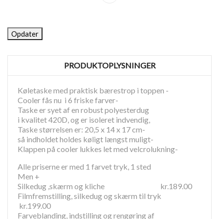
PRODUKTOPLYSNINGER
Køletaske med praktisk bærestrop i toppen -
Cooler fås nu i 6 friske farver-
Taske er syet af en robust polyesterdug
i kvalitet 420D, og er isoleret indvendig,
Taske størrelsen er: 20,5 x 14 x 17 cm-
så indholdet holdes køligt længst muligt-
Klappen på cooler lukkes let med velcrolukning-
Alle priserne er med 1 farvet tryk, 1 sted
Men +
Silkedug ,skærm og kliche kr.189.00
Filmfremstilling, silkedug og skærm til tryk
kr.199.00
Farveblanding, indstilling og rengøring af