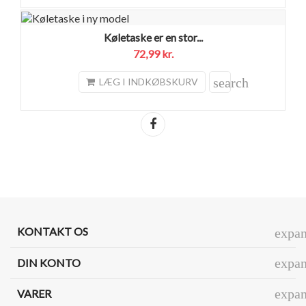
Køletaske er en stor...
72,99 kr.
search
LÆG I INDKØBSKURV
Del
KONTAKT OS
expa
expa
DIN KONTO
expa
VARER