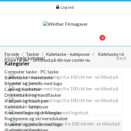
Log ind
menu
0
0,00 kr.
Forside
Tasker
Køletaske - køleposer
Køletaske i 6
Menu
Vælg kategori
Back
friske farver - se tilbud på din nye cooler nu
Kategorier
Computer taske - PC taske
Bæltetaske - mavetaske
Blyanter og pencils med logo
Caps og kasketter
Drikkedunke og vandflasker
iPad pen og touch pen
Køletaske - køleposer
Krus med logo og drikkeglas
Kuglepenne og skriveredskaber
Blyanter og pencils med logo
iPad pen og touch pen