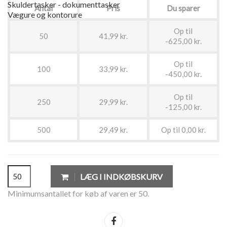
Skuldertasker - dokumenttasker
Antal
Pris
Du sparer
Vægure og kontorure
Op til
50
41,99 kr.
-625,00 kr.
Op til
100
33,99 kr.
-450,00 kr.
Op til
250
29,99 kr.
-125,00 kr.
500
29,49 kr.
Op til 0,00 kr.
LÆG I INDKØBSKURV
Minimumsantallet for køb af varen er 50.
Del