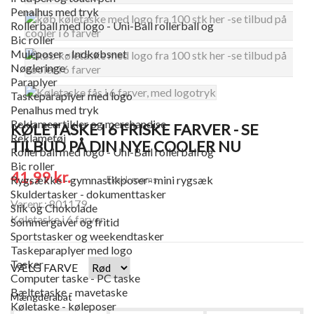
Penalhus med tryk
Rollerball med logo - Uni-Ball rollerball og
Bic roller
Muleposer - Indkøbsnet
Nøgleringe
Paraplyer
Taskeparaplyer med logo
Penalhus med tryk
Reklameartikler og merchandise
KØLETASKE I 6 FRISKE FARVER - SE
Reklametøj
TILBUD PÅ DIN NYE COOLER NU
Rollerball med logo - Uni-Ball rollerball og
Bic roller
41,99 kr.
Rygsække - gymnastikposer- mini rygsæk
Ekskl. moms
Skuldertasker - dokumenttasker
Varenr.: 801179
Slik og Chokolade
Køletaske i 6 farver
Sommergaver og fritid
Sportstasker og weekendtasker
Taskeparaplyer med logo
Tasker
VÆLG FARVE
Computer taske - PC taske
Bæltetaske - mavetaske
Mængderabat
Køletaske - køleposer