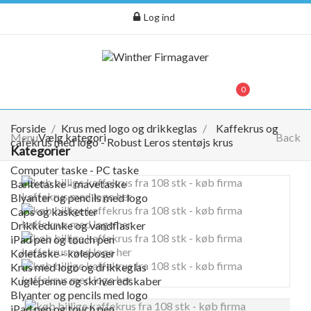
Log ind
menu
0
0,00 kr.
Forside
Krus med logo og drikkeglas
Kaffekrus og
Menu
Vælg kategori
Back
cafekrus med logo - Robust Leros stentøjs krus
Kategorier
Computer taske - PC taske
Bæltetaske - mavetaske
Blyanter og pencils med logo
Caps og kasketter
Drikkedunke og vandflasker
iPad pen og touch pen
Køletaske - køleposer
Krus med logo og drikkeglas
Kuglepenne og skriveredskaber
Blyanter og pencils med logo
iPad pen og touch pen