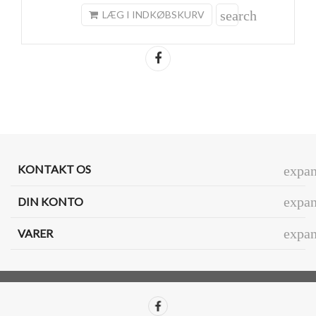
search
LÆG I INDKØBSKURV
Del
KONTAKT OS
expa
expa
DIN KONTO
expa
VARER