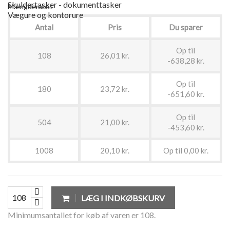
Skuldertasker - dokumenttasker
Mængderabat
Vægure og kontorure
Antal
Pris
Du sparer
Op til
108
26,01 kr.
-638,28 kr.
Op til
180
23,72 kr.
-651,60 kr.
Op til
504
21,00 kr.
-453,60 kr.
1008
20,10 kr.
Op til 0,00 kr.
LÆG I INDKØBSKURV
Minimumsantallet for køb af varen er 108.