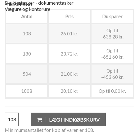
Skuldertasker - dokumenttasker
Mængderabat
Vægure og kontorure
Antal
Pris
Du sparer
Op til
108
26,01 kr.
-638,28 kr.
Op til
180
23,72 kr.
-651,60 kr.
Op til
504
21,00 kr.
-453,60 kr.
1008
20,10 kr.
Op til 0,00 kr.
LÆG I INDKØBSKURV
Minimumsantallet for køb af varen er 108.