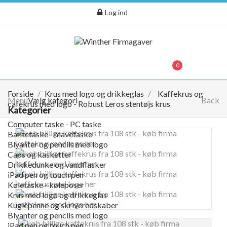
Log ind
menu
0
0,00 kr.
Forside
Krus med logo og drikkeglas
Kaffekrus og
Menu
Vælg kategori
Back
cafekrus med logo - Robust Leros stentøjs krus
Kategorier
Computer taske - PC taske
Bæltetaske - mavetaske
Blyanter og pencils med logo
Caps og kasketter
Drikkedunke og vandflasker
iPad pen og touch pen
Køletaske - køleposer
Krus med logo og drikkeglas
Kuglepenne og skriveredskaber
Blyanter og pencils med logo
iPad pen og touch pen