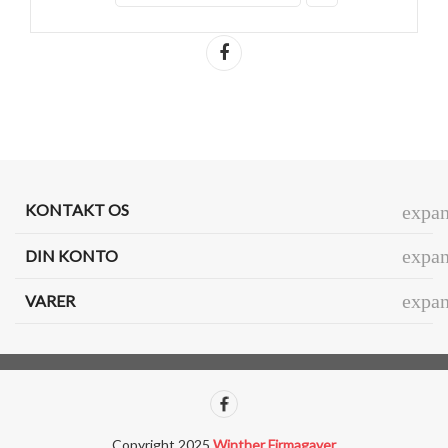
Del
KONTAKT OS
expa
expa
DIN KONTO
expa
VARER
Copyright 2025
Winther Firmagaver