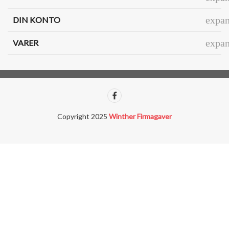
expa
DIN KONTO
expa
VARER
Copyright 2025
Winther Firmagaver