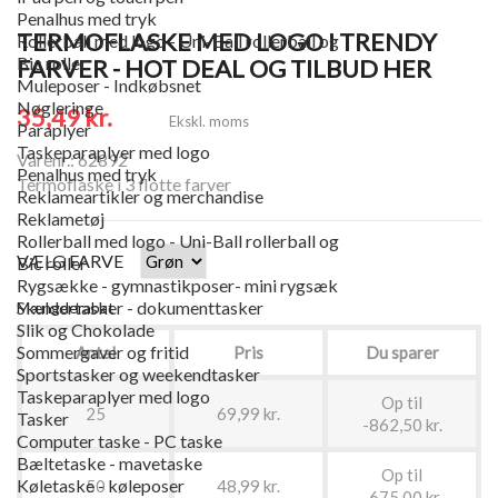
Penalhus med tryk
TERMOFLASKE MED LOGO I TRENDY
Rollerball med logo - Uni-Ball rollerball og
Bic roller
FARVER - HOT DEAL OG TILBUD HER
Muleposer - Indkøbsnet
Nøgleringe
35,49 kr.
Ekskl. moms
Paraplyer
Taskeparaplyer med logo
Varenr.: 62892
Penalhus med tryk
Termoflaske i 3 flotte farver
Reklameartikler og merchandise
Reklametøj
Rollerball med logo - Uni-Ball rollerball og
VÆLG FARVE
Bic roller
Rygsække - gymnastikposer- mini rygsæk
Skuldertasker - dokumenttasker
Mængderabat
Slik og Chokolade
Sommergaver og fritid
Antal
Pris
Du sparer
Sportstasker og weekendtasker
Taskeparaplyer med logo
Op til
25
69,99 kr.
Tasker
-862,50 kr.
Computer taske - PC taske
Bæltetaske - mavetaske
Op til
Køletaske - køleposer
50
48,99 kr.
-675,00 kr.