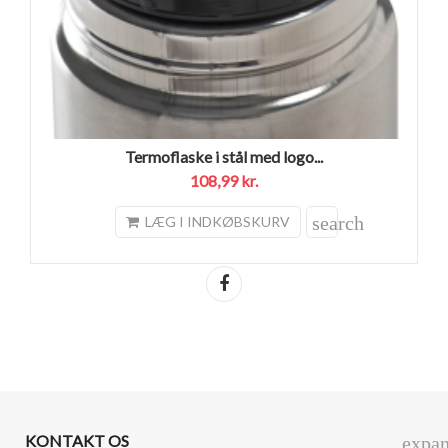
Termoflaske i stål med logo...
108,99 kr.
search
LÆG I INDKØBSKURV
Del
KONTAKT OS
expa