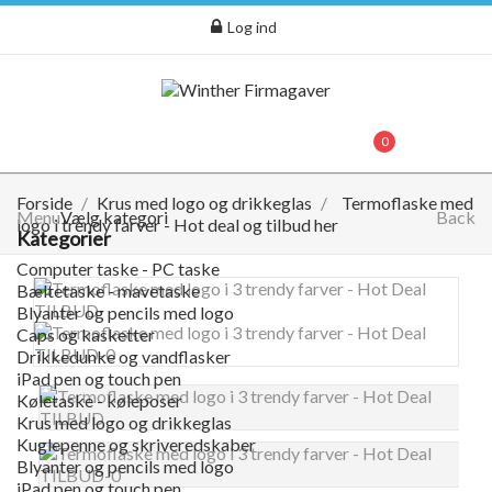
Log ind
menu
0
0,00 kr.
Forside
Krus med logo og drikkeglas
Termoflaske med
Menu
Vælg kategori
Back
logo i trendy farver - Hot deal og tilbud her
Kategorier
Computer taske - PC taske
Bæltetaske - mavetaske
Blyanter og pencils med logo
Caps og kasketter
Drikkedunke og vandflasker
iPad pen og touch pen
Køletaske - køleposer
Krus med logo og drikkeglas
Kuglepenne og skriveredskaber
Blyanter og pencils med logo
iPad pen og touch pen