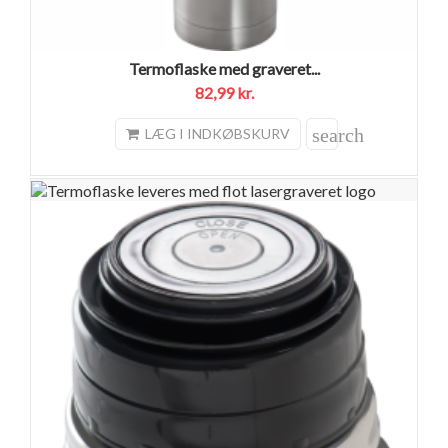
Termoflaske med graveret...
82,99 kr.
search
LÆG I INDKØBSKURV