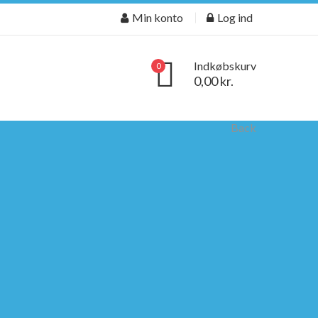
Min konto
Log ind
Indkøbskurv
0
0,00 kr.
Back