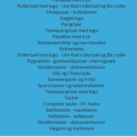
Rollerball med logo - Uni-Ball rollerball og Bic roller
Muleposer - Indkøbsnet
Nøgleringe
Paraplyer
Taskeparaplyer med logo
Penalhus med tryk
Reklameartikler og merchandise
Reklametøj
Rollerball med logo - Uni-Ball rollerball og Bic roller
Rygsække - gymnastikposer- mini rygsæk
Skuldertasker - dokumenttasker
Slik og Chokolade
Sommergaver og fritid
Sportstasker og weekendtasker
Taskeparaplyer med logo
Tasker
Computer taske - PC taske
Bæltetaske - mavetaske
Køletaske - køleposer
Skuldertasker - dokumenttasker
Vægure og kontorure