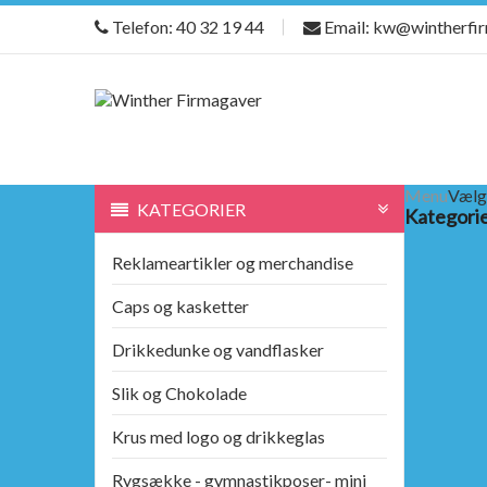
Telefon: 40 32 19 44
Email: kw@wintherfi
Menu
Vælg
KATEGORIER
Kategori
Reklameartikler og merchandise
Caps og kasketter
Drikkedunke og vandflasker
Slik og Chokolade
Krus med logo og drikkeglas
Rygsække - gymnastikposer- mini