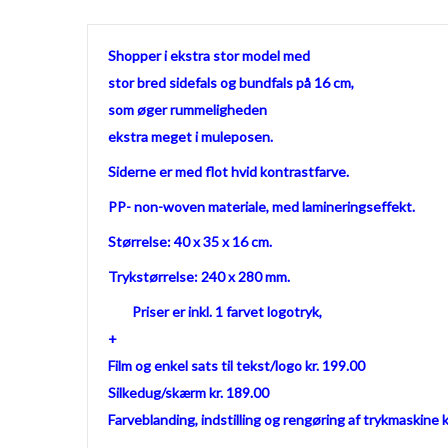
Shopper i ekstra stor model med
stor bred sidefals og bundfals på 16 cm,
som øger rummeligheden
ekstra meget i muleposen.
Siderne er med flot hvid kontrastfarve.
PP- non-woven materiale, med lamineringseffekt.
Størrelse: 40 x 35 x 16 cm.
Trykstørrelse: 240 x 280 mm.
Priser er inkl. 1 farvet logotryk,
+
Film og enkel sats til tekst/logo kr. 199.00
Silkedug/skærm kr. 189.00
Farveblanding, indstilling og rengøring af trykmaskine k