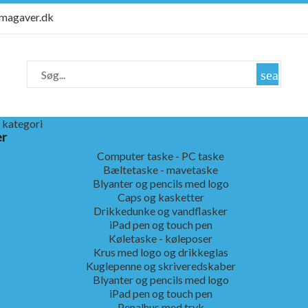
rmagaver.dk
search
 kategori
er
Computer taske - PC taske
Bæltetaske - mavetaske
Blyanter og pencils med logo
Caps og kasketter
Drikkedunke og vandflasker
iPad pen og touch pen
Køletaske - køleposer
Krus med logo og drikkeglas
Kuglepenne og skriveredskaber
Blyanter og pencils med logo
iPad pen og touch pen
Penalhus med tryk