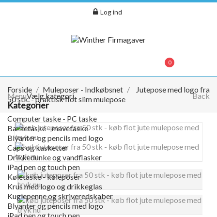
Log ind
menu
0
0,00 kr.
Forside
Muleposer - Indkøbsnet
Jutepose med logo fra
Menu
Vælg kategori
Back
50 stk. - praktisk flot slim mulepose
Kategorier
Computer taske - PC taske
Bæltetaske - mavetaske
Blyanter og pencils med logo
Caps og kasketter
Drikkedunke og vandflasker
iPad pen og touch pen
Køletaske - køleposer
Krus med logo og drikkeglas
Kuglepenne og skriveredskaber
Blyanter og pencils med logo
iPad pen og touch pen