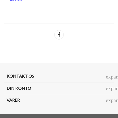
Del
KONTAKT OS
expa
expa
DIN KONTO
expa
VARER