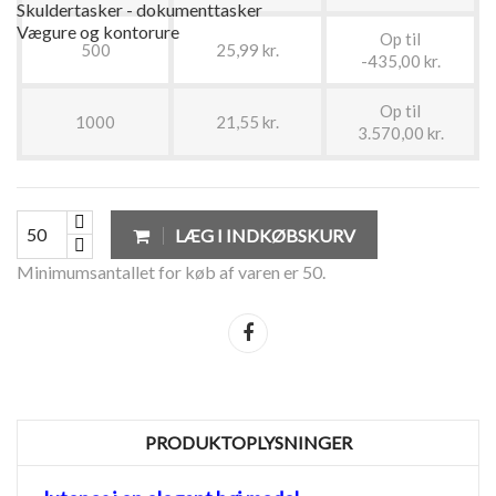
Skuldertasker - dokumenttasker
Vægure og kontorure
Op til
500
25,99 kr.
-435,00 kr.
Op til
1000
21,55 kr.
3.570,00 kr.
LÆG I INDKØBSKURV
Minimumsantallet for køb af varen er 50.
Del
PRODUKTOPLYSNINGER