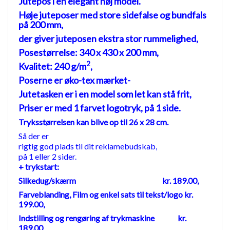
Jutepos i en elegant høj model.
Høje juteposer med store sidefalse og bundfals
på 200 mm,
der giver juteposen ekstra stor rummelighed,
Posestørrelse: 340 x 430 x 200 mm,
2
Kvalitet: 240 g/m
,
Poserne er øko-tex mærket-
Jutetasken er i en model som let kan stå frit,
Priser er med 1 farvet logotryk, på 1 side.
Tryksstørrelsen kan blive op til 26 x 28 cm.
Så der er
rigtig god plads til dit reklamebudskab,
på 1 eller 2 sider.
+ trykstart:
Silkedug/skærm kr. 189.00,
Farveblanding,
Film og enkel sats til tekst/logo kr.
199.00,
Indstilling og rengøring af trykmaskine kr.
189.00