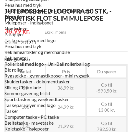
Penalhus med tryk
JUTEPOSE MED LOGO FRA 50 STK. -
Rollerball med logo - Uni-Ball rollerball og
Bic roller
PRAKTISK FLOT SLIM MULEPOSE
Muleposer - Indkøbsnet
Nøgleringe
36,99 kr.
Ekskl. moms
Paraplyer
Taskeparaplyer med logo
Varenr.: 201211
Penalhus med tryk
Reklameartikler og merchandise
Reklametøj
Mængderabat
Rollerball med logo - Uni-Ball rollerball og
Bic roller
Antal
Pris
Du sparer
Rygsække - gymnastikposer- mini rygsæk
Skuldertasker - dokumenttasker
Op til
Slik og Chokolade
50
36,99 kr.
-593,50 kr.
Sommergaver og fritid
Sportstasker og weekendtasker
Op til
Taskeparaplyer med logo
100
24,99 kr.
13,00 kr.
Tasker
Computer taske - PC taske
Bæltetaske - mavetaske
Op til
250
21,99 kr.
Køletaske - køleposer
782,50 kr.