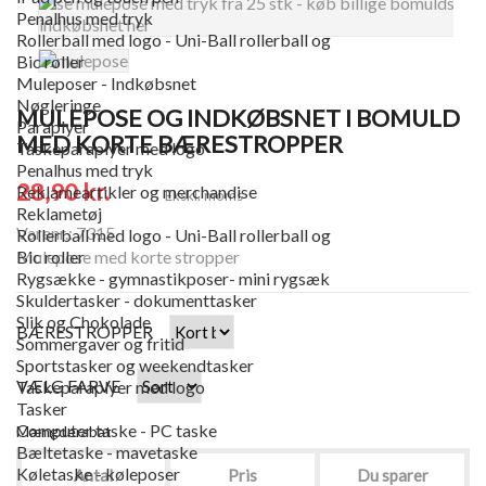
Penalhus med tryk
Rollerball med logo - Uni-Ball rollerball og
Bic roller
Muleposer - Indkøbsnet
Nøgleringe
MULEPOSE OG INDKØBSNET I BOMULD
Paraplyer
MED KORTE BÆRESTROPPER
Taskeparaplyer med logo
Penalhus med tryk
28,90 kr.
Reklameartikler og merchandise
Ekskl. moms
Reklametøj
Varenr.: 7315
Rollerball med logo - Uni-Ball rollerball og
Mulepose med korte stropper
Bic roller
Rygsække - gymnastikposer- mini rygsæk
Skuldertasker - dokumenttasker
Slik og Chokolade
BÆRESTROPPER
Sommergaver og fritid
Sportstasker og weekendtasker
VÆLG FARVE
Taskeparaplyer med logo
Tasker
Computer taske - PC taske
Mængderabat
Bæltetaske - mavetaske
Køletaske - køleposer
Antal
Pris
Du sparer