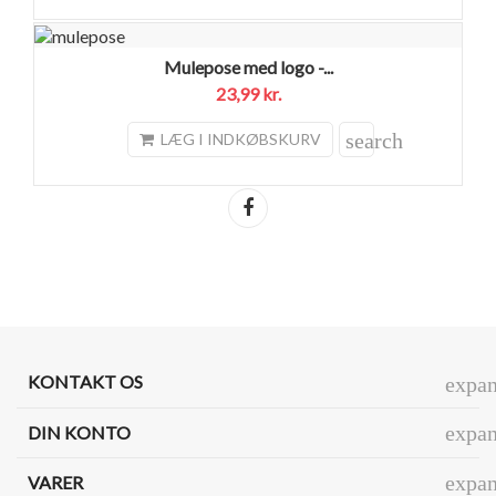
Mulepose med logo -...
23,99 kr.
search
LÆG I INDKØBSKURV
Del
KONTAKT OS
expa
expa
DIN KONTO
expa
VARER