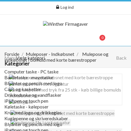
Log ind
menu
0
0,00 kr.
Forside
Muleposer - Indkøbsnet
Mulepose og
Menu
Vælg kategori
Back
indkøbsnet i bomuld med korte bærestropper
Kategorier
Computer taske - PC taske
Bæltetaske - mavetaske
Blyanter og pencils med logo
Caps og kasketter
Drikkedunke og vandflasker
iPad pen og touch pen
Køletaske - køleposer
Krus med logo og drikkeglas
Kuglepenne og skriveredskaber
Blyanter og pencils med logo
iPad pen og touch pen