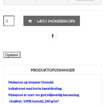
LÆG I INDKØBSKURV
Del
PRODUKTOPLYSNINGER
Mulepose og shopper i bomuld.
indkøbsnet med korte bærehåndtag.
Mulepose er syet i en god miljøvenlig kanvasdug,
i kvalitet: 100% bomuld, 260 g/cm²