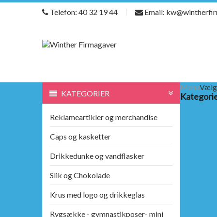
Telefon: 40 32 19 44
Email: kw@wintherfi
Menu
Vælg
KATEGORIER
Kategori
Reklameartikler og merchandise
Caps og kasketter
Drikkedunke og vandflasker
Slik og Chokolade
Krus med logo og drikkeglas
Rygsække - gymnastikposer- mini