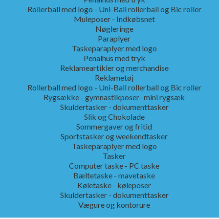
Rollerball med logo - Uni-Ball rollerball og Bic roller
Muleposer - Indkøbsnet
Nøgleringe
Paraplyer
Taskeparaplyer med logo
Penalhus med tryk
Reklameartikler og merchandise
Reklametøj
Rollerball med logo - Uni-Ball rollerball og Bic roller
Rygsække - gymnastikposer- mini rygsæk
Skuldertasker - dokumenttasker
Slik og Chokolade
Sommergaver og fritid
Sportstasker og weekendtasker
Taskeparaplyer med logo
Tasker
Computer taske - PC taske
Bæltetaske - mavetaske
Køletaske - køleposer
Skuldertasker - dokumenttasker
Vægure og kontorure