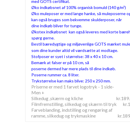
med GOTS certifikat.
Øko indkøbsnet af 100% organisk bomuld (140 g/m²)
Øko muleposer er med lange hanke, så muleposerne o
kan også bruges som bekvemme skulderposer, når
dine indkøb bliver for tunge.
Økotex indkøbsnet kan også leveres med korte bære
spørg gerne.
Bestil bæredygtige og miljøvenlige GOTS mærket mule
som dine kunder altid vil værdsætte at modtage.
Stofposer er syet i størrelse: 38 x 40 x 10 cm.
Bemærk at falser er på 10 cm, så
poserne dermed har mere plads til dine indkøb.
Poserne rummer ca. 8 liter.
Trykstørrelse kan maks blive: 250 x 250 mm.
Priserne er med 1 farvet logotryk - 1 side-
Men +
Silkedug ,skærm og kliche kr.189.
Filmfremstilling, silkedug og skærm til tryk kr.
Farveblanding, indstilling og rengøring af
ramme, silkedug og trykmaskine kr.189