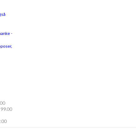
gså
hanke -
poser,
00
199.00
.00