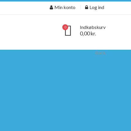
Min konto
Log ind
Indkøbskurv
0
0,00 kr.
Back