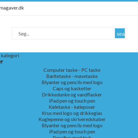
rmagaver.dk
search
 kategori
er
Computer taske - PC taske
Bæltetaske - mavetaske
Blyanter og pencils med logo
Caps og kasketter
Drikkedunke og vandflasker
iPad pen og touch pen
Køletaske - køleposer
Krus med logo og drikkeglas
Kuglepenne og skriveredskaber
Blyanter og pencils med logo
iPad pen og touch pen
Penalhus med tryk