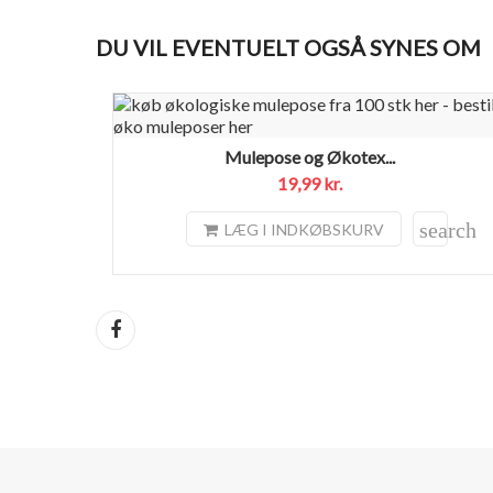
DU VIL EVENTUELT OGSÅ SYNES OM
Mulepose og Økotex...
19,99 kr.
search
LÆG I INDKØBSKURV
Del