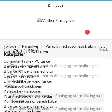
Log ind
menu
0
0,00 kr.
Forside
Paraplyer
Paraply med automatisk åbning og
Menu
Vælg kategori
Back
stormsikring nu i 11 farver
Kategorier
Computer taske - PC taske
Bæltetaske - mavetaske
Blyanter og pencils med logo
Caps og kasketter
Drikkedunke og vandflasker
iPad pen og touch pen
Køletaske - køleposer
Krus med logo og drikkeglas
Kuglepenne og skriveredskaber
Blyanter og pencils med logo
iPad pen og touch pen