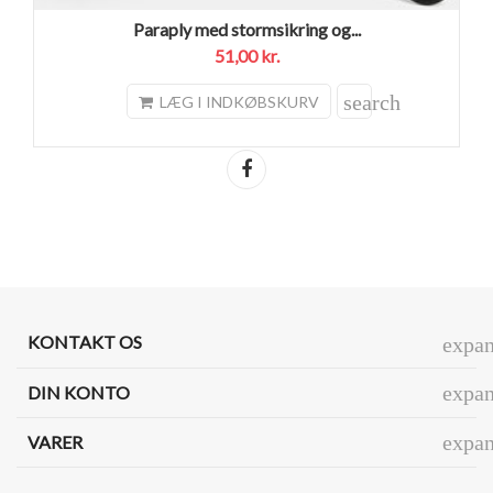
Paraply med stormsikring og...
51,00 kr.
search
LÆG I INDKØBSKURV
Del
KONTAKT OS
expa
expa
DIN KONTO
expa
VARER