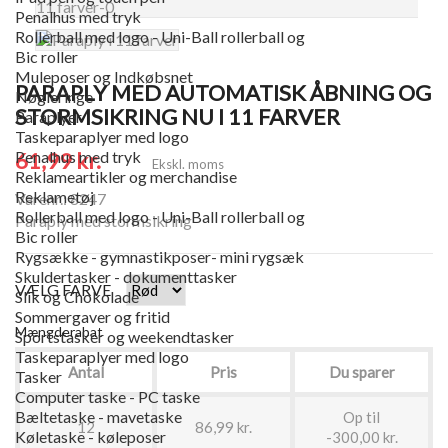
Penalhus med tryk
Rollerball med logo - Uni-Ball rollerball og
Bic roller
Muleposer og Indkøbsnet
PARAPLY MED AUTOMATISK ÅBNING OG
Nøgleringe
STORMSIKRING NU I 11 FARVER
Paraplyer
Taskeparaplyer med logo
61,99 kr.
Penalhus med tryk
Ekskl. moms
Reklameartikler og merchandise
Reklametøj
Varenr.: 8247
Rollerball med logo - Uni-Ball rollerball og
Paraply med stormsikring
Bic roller
Rygsække - gymnastikposer- mini rygsæk
Skuldertasker - dokumenttasker
VÆLG FARVE
Slik og Chokolade
Sommergaver og fritid
Mængderabat
Sportstasker og weekendtasker
Taskeparaplyer med logo
Antal
Pris
Du sparer
Tasker
Computer taske - PC taske
Bæltetaske - mavetaske
Op til
12
86,99 kr.
Køletaske - køleposer
-300,00 kr.