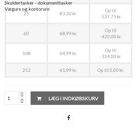
Skuldertasker - dokumenttasker
Vægure og kontorure
Op til
25
83,50 kr.
-537,75 kr.
Op til
60
68,99 kr.
-420,00 kr.
Op til
108
64,99 kr.
-324,00 kr.
252
61,99 kr.
Op til 0,00 kr.
LÆG I INDKØBSKURV
Del