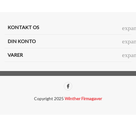
KONTAKT OS
expa
expa
DIN KONTO
expa
VARER
Copyright 2025
Winther Firmagaver