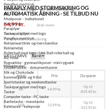
Penalhus med tryk
PARAPLY MED STORMSIKRING OG
Rollerball med logo - Uni-Ball rollerball og
AUTOMATISK ÅBNING - SE TILBUD NU
Bic roller
Muleposer - Indkøbsnet
64,99 kr.
Nøgleringe
Ekskl. moms
Paraplyer
Taskeparaplyer med logo
Varenr.: 103261
Penalhus med tryk
Paraply med stormsikring
Reklameartikler og merchandise
Reklametøj
Rollerball med logo - Uni-Ball rollerball og
VÆLG FARVE
Bic roller
Rygsække - gymnastikposer- mini rygsæk
Mængderabat
Skuldertasker - dokumenttasker
Slik og Chokolade
Antal
Pris
Du sparer
Sommergaver og fritid
Sportstasker og weekendtasker
Op til
Taskeparaplyer med logo
60
64,99 kr.
-839,40 kr.
Tasker
Computer taske - PC taske
Bæltetaske - mavetaske
Op til
108
53,99 kr.
Køletaske - køleposer
-322,92 kr.