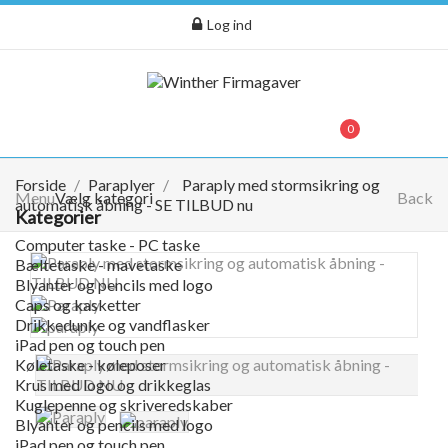
Log ind
menu
0
0,00 kr.
Forside
Paraplyer
Paraply med stormsikring og
Menu
Vælg kategori
Back
automatisk åbning - SE TILBUD nu
Kategorier
Computer taske - PC taske
Bæltetaske - mavetaske
Blyanter og pencils med logo
Caps og kasketter
Drikkedunke og vandflasker
iPad pen og touch pen
Køletaske - køleposer
Krus med logo og drikkeglas
Kuglepenne og skriveredskaber
Blyanter og pencils med logo
iPad pen og touch pen