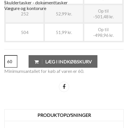
Skuldertasker - dokumenttasker
Vægure og kontorure
Op til
252
52,99 kr.
-501,48 kr.
Op til
504
51,99 kr.
-498,96 kr.
LÆG I INDKØBSKURV
Minimumsantallet for køb af varen er 60.
Del
PRODUKTOPLYSNINGER