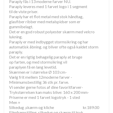
Paraply fås i 13 moderne farver NU.
Paraply leveres med 1 farvet logo i 1 segment
til de viste priser.
Paraply har et flot metal med stok håndtag,
glasfiber ribber med metalspidser som er
gummibelagt.
Det er en god robust polyester skærm med velcro
lukning.
Paraply er med indbygget stormsikring og har
automatisk åbning. og bliver ofte også kaldet storm
paraply.
Det er en rigtig behagelig paraply at bruge
op farten, og med stormsikring vil
paraplyen få en lang levetid.
Skærmen er i størrelse Ø 103 cm-
Vælg frit mellem 12moderne farver -
Minimumsbestillig 36 stk pr. farve.
Vi sender gerne fotos af dine favoritfarver-
Trykstørrelsen kan maks blive: 160 x 200 mm-
Priserne er med 1 farvet logotryk - 1 sted
Men +
Silkedug ,skærm og kliche kr.189.00
Filmfremstilling, silkedug og skærm til tryk