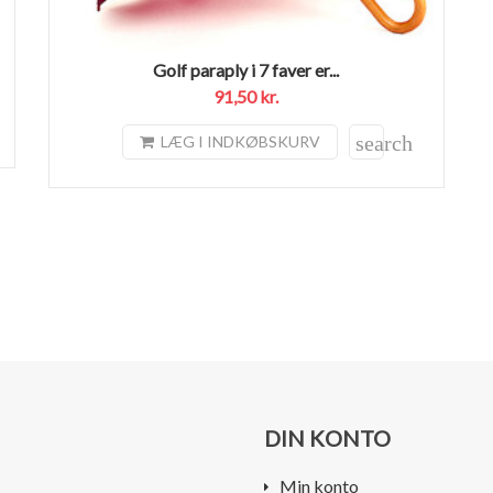
Golf paraply i 7 faver er...
91,50 kr.
search
LÆG I INDKØBSKURV
DIN KONTO
Min konto