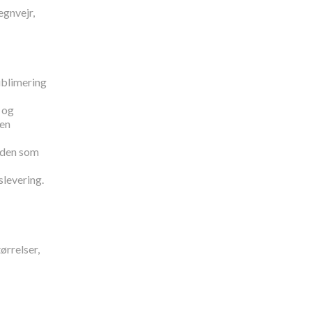
egnvejr,
ublimering
n og
den
siden som
slevering.
ørrelser,