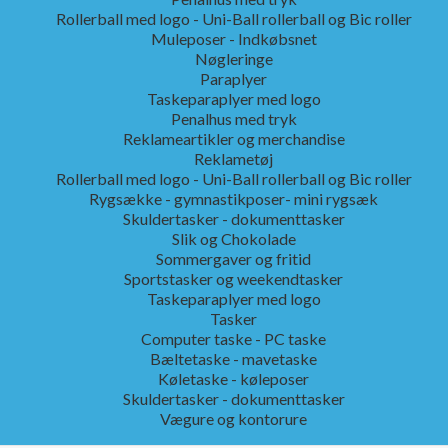
Rollerball med logo - Uni-Ball rollerball og Bic roller
Muleposer - Indkøbsnet
Nøgleringe
Paraplyer
Taskeparaplyer med logo
Penalhus med tryk
Reklameartikler og merchandise
Reklametøj
Rollerball med logo - Uni-Ball rollerball og Bic roller
Rygsække - gymnastikposer- mini rygsæk
Skuldertasker - dokumenttasker
Slik og Chokolade
Sommergaver og fritid
Sportstasker og weekendtasker
Taskeparaplyer med logo
Tasker
Computer taske - PC taske
Bæltetaske - mavetaske
Køletaske - køleposer
Skuldertasker - dokumenttasker
Vægure og kontorure