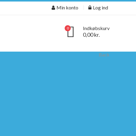
Min konto
Log ind
Indkøbskurv
0
0,00 kr.
Back