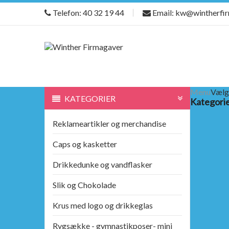
Telefon: 40 32 19 44
Email: kw@wintherfi
Menu
Vælg
KATEGORIER
Kategori
Reklameartikler og merchandise
Caps og kasketter
Drikkedunke og vandflasker
Slik og Chokolade
Krus med logo og drikkeglas
Rygsække - gymnastikposer- mini