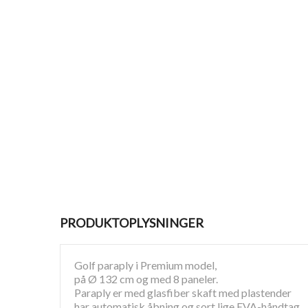
PRODUKTOPLYSNINGER
Golf paraply i Premium model,
på Ø 132 cm og med 8 paneler.
Paraply er med glasfiber skaft med plastender
har automatisk åbning og sort lige EVA-håndtag.