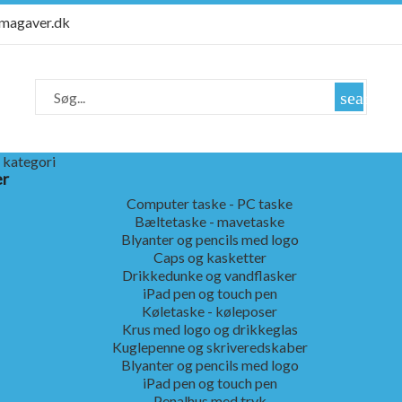
rmagaver.dk
search
 kategori
er
Computer taske - PC taske
Bæltetaske - mavetaske
Blyanter og pencils med logo
Caps og kasketter
Drikkedunke og vandflasker
iPad pen og touch pen
Køletaske - køleposer
Krus med logo og drikkeglas
Kuglepenne og skriveredskaber
Blyanter og pencils med logo
iPad pen og touch pen
Penalhus med tryk