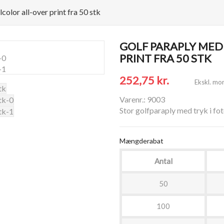
color all-over print fra 50 stk
GOLF PARAPLY MED
PRINT FRA 50 STK
252,75 kr.
Ekskl. mo
Varenr.: 9003
Stor golfparaply med tryk i fot
Mængderabat
Antal
50
100