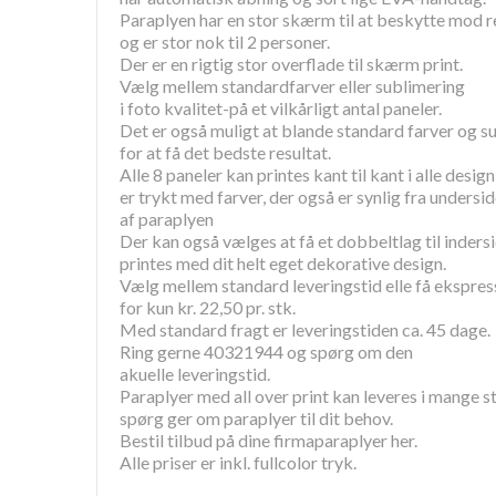
Paraplyen har en stor skærm til at beskytte mod r
og er stor nok til 2 personer.
Der er en rigtig stor overflade til skærm print.
Vælg mellem standardfarver eller sublimering
i foto kvalitet-på et vilkårligt antal paneler.
Det er også muligt at blande standard farver og s
for at få det bedste resultat.
Alle 8 paneler kan printes kant til kant i alle desig
er trykt med farver, der også er synlig fra undersi
af paraplyen
Der kan også vælges at få et dobbeltlag til inder
printes med dit helt eget dekorative design.
Vælg mellem standard leveringstid elle få ekspres
for kun kr. 22,50 pr. stk.
Med standard fragt er leveringstiden ca. 45 dage.
Ring gerne 40321944 og spørg om den
akuelle leveringstid.
Paraplyer med all over print kan leveres i mange st
spørg ger om paraplyer til dit behov.
Bestil tilbud på dine firmaparaplyer her.
Alle priser er inkl. fullcolor tryk.