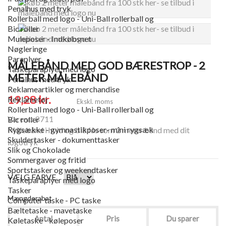
Penalhus med tryk
Rollerball med logo - Uni-Ball rollerball og
Bic roller
Muleposer - Indkøbsnet
Nøgleringe
Paraplyer
MÅLEBÅND MED GOD BÆRESTROP - 2
Taskeparaplyer med logo
METER MÅLEBÅND
Penalhus med tryk
Reklameartikler og merchandise
19,28 kr.
Reklametøj
Ekskl. moms
Rollerball med logo - Uni-Ball rollerball og
Varenr.: 8711
Bic roller
Rygsække - gymnastikposer- mini rygsæk
Målebånd i hvid og blå fås som 2 meter bånd med dit
Skuldertasker - dokumenttasker
logotryk
Slik og Chokolade
Sommergaver og fritid
Sportstasker og weekendtasker
VÆLG FARVE
Taskeparaplyer med logo
Tasker
Mængderabat
Computer taske - PC taske
Bæltetaske - mavetaske
Antal
Pris
Du sparer
Køletaske - køleposer