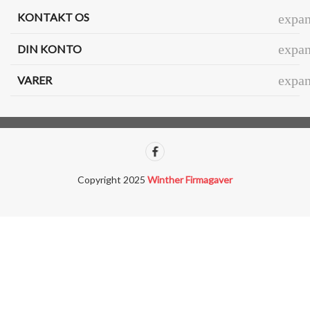
KONTAKT OS
expa
expa
DIN KONTO
expa
VARER
Copyright 2025
Winther Firmagaver