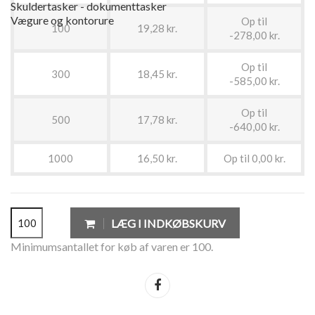
Skuldertasker - dokumenttasker
Vægure og kontorure
Op til
100
19,28 kr.
-278,00 kr.
Op til
300
18,45 kr.
-585,00 kr.
Op til
500
17,78 kr.
-640,00 kr.
1000
16,50 kr.
Op til 0,00 kr.
LÆG I INDKØBSKURV
Minimumsantallet for køb af varen er 100.
Del