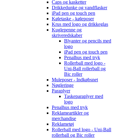
Caps og kasketter
Drikkedunke og vandflasker
iPad pen og touch pen
Køletaske - køleposer
Krus med logo og drikkeglas
Kuglepenne og
skriveredskaber
Blyanter og pencils med
logo
iPad pen og touch pen
Penalhus med tryk
Rollerball med logo -
Uni-Ball rollerball og
Bic roller
Muleposer - Indkøbsnet
Nøgleringe
Paraplyer
Taskeparaplyer med
logo
Penalhus med tryk
Reklameartikler og
merchandise
Reklametøj
Rollerball med logo - Uni-Ball
rollerball og Bic roller