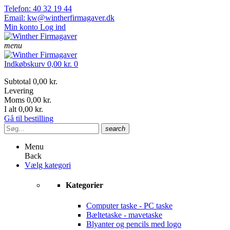
Telefon: 40 32 19 44
Email: kw@wintherfirmagaver.dk
Min konto
Log ind
menu
Indkøbskurv
0,00 kr.
0
Subtotal
0,00 kr.
Levering
Moms
0,00 kr.
I alt
0,00 kr.
Gå til bestilling
search
Menu
Back
Vælg kategori
Kategorier
Computer taske - PC taske
Bæltetaske - mavetaske
Blyanter og pencils med logo