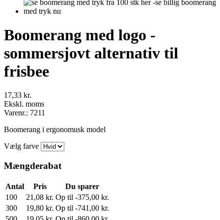
Boomerang med logo -
sommersjovt alternativ til
frisbee
17,33 kr.
Ekskl. moms
Varenr.: 7211
Boomerang i ergonomusk model
Vælg farve
Mængderabat
Antal
Pris
Du sparer
100
21,08 kr.
Op til -375,00 kr.
300
19,80 kr.
Op til -741,00 kr.
500
19,05 kr.
Op til -860,00 kr.