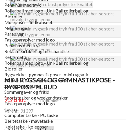
Penalhus med tryk
Rollerball med logo - Uni-Ball rollerball og
Bic roller
Muleposer - Indkøbsnet
Nøgleringe
Paraplyer
Taskeparaplyer med logo
Penalhus med tryk
Reklameartikler og merchandise
Reklametøj
Rollerball med logo - Uni-Ball rollerball og
Bic roller
Rygsække - gymnastikposer- mini rygsæk
MINI RYGSÆK OG GYMNASTIKPOSE -
Skuldertasker - dokumenttasker
RYGPOSE TILBUD
Slik og Chokolade
Sommergaver og fritid
Sportstasker og weekendtasker
7,78 kr.
Ekskl. moms
Taskeparaplyer med logo
Tasker
Varenr.: 91397
Computer taske - PC taske
Bæltetaske - mavetaske
Køletaske - køleposer