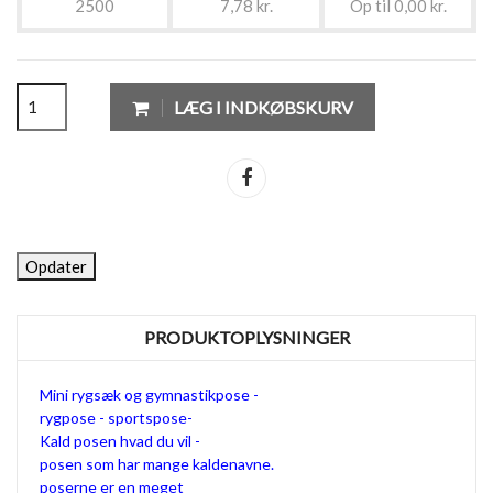
2500
7,78 kr.
Op til 0,00 kr.
LÆG I INDKØBSKURV
Del
PRODUKTOPLYSNINGER
Mini rygsæk og gymnastikpose -
rygpose - sportspose-
Kald posen hvad du vil -
posen som har mange kaldenavne.
poserne er en meget