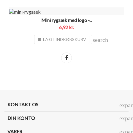
Mini rygsæk med logo -...
6,92 kr.
search
LÆG I INDKØBSKURV
Del
KONTAKT OS
expa
expa
DIN KONTO
expa
VARER