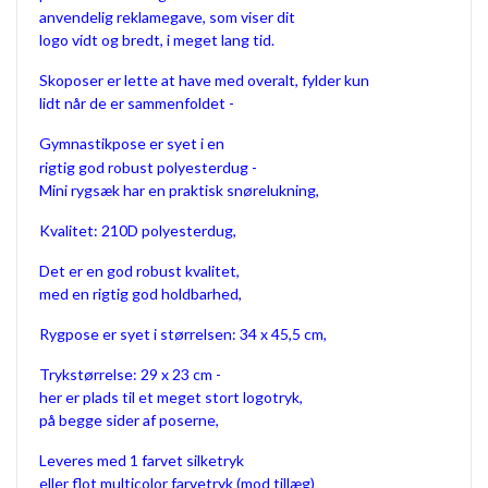
anvendelig reklamegave, som viser dit
logo vidt og bredt, i meget lang tid.
Skoposer er lette at have med overalt, fylder kun
lidt når de er sammenfoldet -
Gymnastikpose er syet i en
rigtig god robust polyesterdug -
Mini rygsæk har en praktisk snørelukning,
Kvalitet: 210D polyesterdug,
Det er en god robust kvalitet,
med en rigtig god holdbarhed,
Rygpose er syet i størrelsen: 34 x 45,5 cm,
Trykstørrelse: 29 x 23 cm -
her er plads til et meget stort logotryk,
på begge sider af poserne,
Leveres med 1 farvet silketryk
eller flot multicolor farvetryk (mod tillæg)