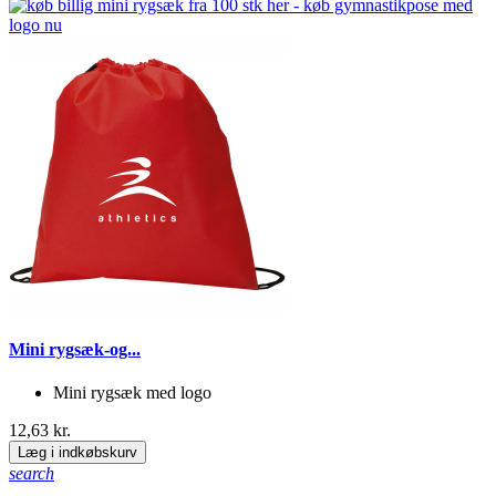
Mini rygsæk-og...
Mini rygsæk med logo
12,63 kr.
Læg i indkøbskurv
search