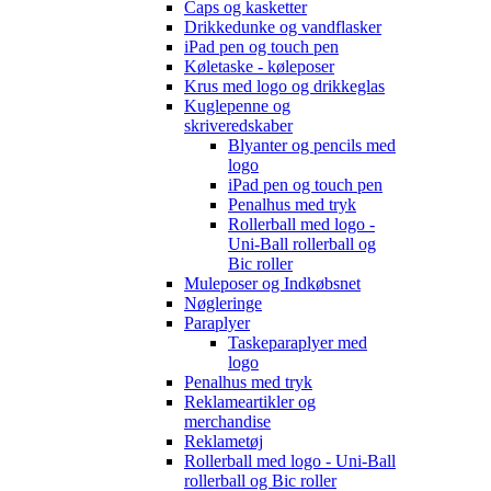
Caps og kasketter
Drikkedunke og vandflasker
iPad pen og touch pen
Køletaske - køleposer
Krus med logo og drikkeglas
Kuglepenne og
skriveredskaber
Blyanter og pencils med
logo
iPad pen og touch pen
Penalhus med tryk
Rollerball med logo -
Uni-Ball rollerball og
Bic roller
Muleposer og Indkøbsnet
Nøgleringe
Paraplyer
Taskeparaplyer med
logo
Penalhus med tryk
Reklameartikler og
merchandise
Reklametøj
Rollerball med logo - Uni-Ball
rollerball og Bic roller