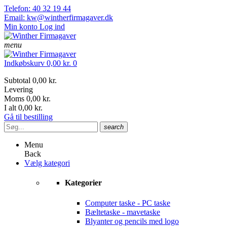
Telefon: 40 32 19 44
Email: kw@wintherfirmagaver.dk
Min konto
Log ind
menu
Indkøbskurv
0,00 kr.
0
Subtotal
0,00 kr.
Levering
Moms
0,00 kr.
I alt
0,00 kr.
Gå til bestilling
search
Menu
Back
Vælg kategori
Kategorier
Computer taske - PC taske
Bæltetaske - mavetaske
Blyanter og pencils med logo