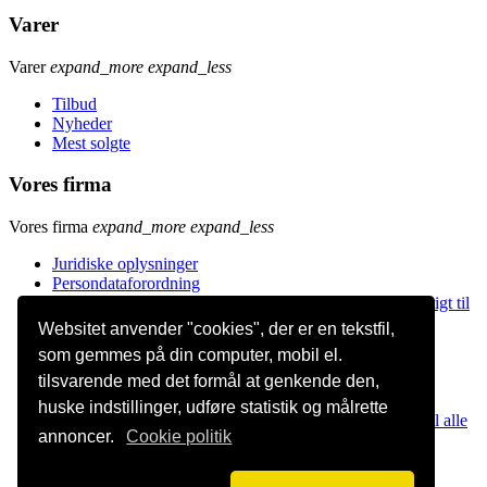
Varer
Varer
expand_more
expand_less
Tilbud
Nyheder
Mest solgte
Vores firma
Vores firma
expand_more
expand_less
Juridiske oplysninger
Persondataforordning
Merchandise, firmagaver og reklameartikler leveres hurtigt til
alle brancher
Websitet anvender "cookies", der er en tekstfil,
Handelsbetingelser og leveringsvilkår
som gemmes på din computer, mobil el.
Levering og forsendelse
tilsvarende med det formål at genkende den,
Kontakt os
Oversigt
huske indstillinger, udføre statistik og målrette
Reklameartikler, merchandise og giveaways med logo til alle
annoncer.
Cookie politik
brancher købes her
Facebook