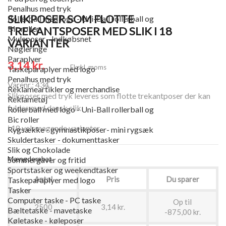
Penalhus med tryk
SLIKPOSER SOM FLOTTE
Rollerball med logo - Uni-Ball rollerball og
Bic roller
TREKANTSPOSER MED SLIK I 18
Muleposer - Indkøbsnet
VARIANTER
Nøgleringe
Paraplyer
3,14 kr.
Ekskl. moms
Taskeparaplyer med logo
Penalhus med tryk
Varenr.: 434
Reklameartikler og merchandise
Slikposer med tryk leveres som flotte trekantposer der kan
Reklametøj
fyldes med dansk slik
Rollerball med logo - Uni-Ball rollerball og
Bic roller
i 18 velsmagende varianter.
Rygsække - gymnastikposer- mini rygsæk
Skuldertasker - dokumenttasker
Slik og Chokolade
Mængderabat
Sommergaver og fritid
Sportstasker og weekendtasker
Antal
Pris
Du sparer
Taskeparaplyer med logo
Tasker
Computer taske - PC taske
Op til
2500
3,14 kr.
Bæltetaske - mavetaske
-875,00 kr.
Køletaske - køleposer