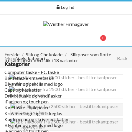
Log ind
menu
0
0,00 kr.
Forside
Slik og Chokolade
Slikposer som flotte
Menu
Vælg kategori
Back
trekantsposer med slik i 18 varianter
Kategorier
Computer taske - PC taske
Bæltetaske - mavetaske
Blyanter og pencils med logo
Caps og kasketter
Drikkedunke og vandflasker
iPad pen og touch pen
Køletaske - køleposer
Krus med logo og drikkeglas
Kuglepenne og skriveredskaber
Blyanter og pencils med logo
iPad pen og touch pen