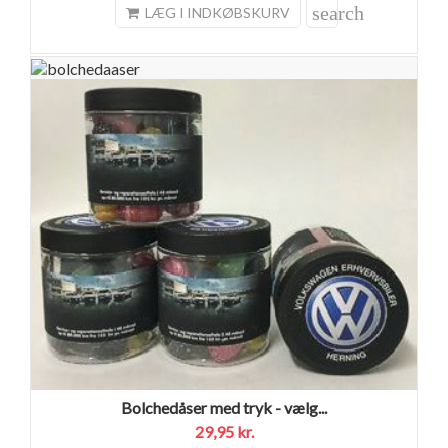
search
LÆG I INDKØBSKURV
Bolchedåser med tryk - vælg...
29,95 kr.