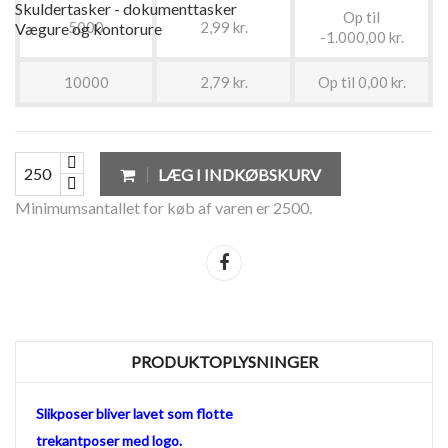
Skuldertasker - dokumenttasker
Op til
5000
2,99 kr.
Vægure og kontorure
-1.000,00 kr.
10000
2,79 kr.
Op til 0,00 kr.
LÆG I INDKØBSKURV
Minimumsantallet for køb af varen er 2500.
Del
PRODUKTOPLYSNINGER
Slikposer bliver lavet som flotte
trekantposer med logo.