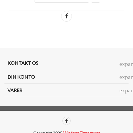
Del
KONTAKT OS
expa
expa
DIN KONTO
expa
VARER
Copyright 2025
Winther Firmagaver