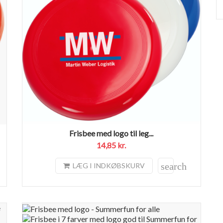
Frisbee med logo til leg...
14,85 kr.
search
LÆG I INDKØBSKURV