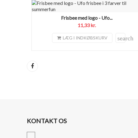
Frisbee med logo - Ufo...
11,33 kr.
search
LÆG I INDKØBSKURV
Del
KONTAKT OS