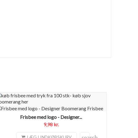
Frisbee med logo - Designer...
9,98 kr.
search
LÆG I INDKØBSKURV