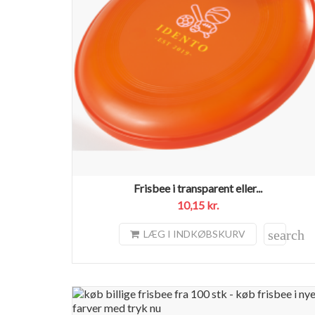
Frisbee i transparent eller...
10,15 kr.
search
LÆG I INDKØBSKURV