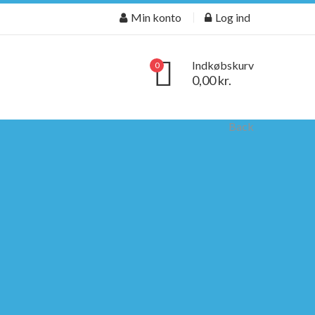
Min konto
Log ind
Indkøbskurv
0
0,00 kr.
Back