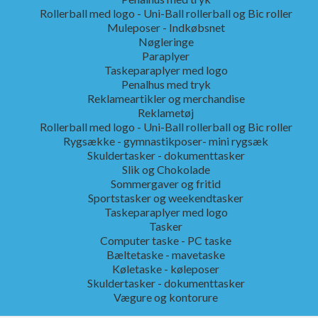
Rollerball med logo - Uni-Ball rollerball og Bic roller
Muleposer - Indkøbsnet
Nøgleringe
Paraplyer
Taskeparaplyer med logo
Penalhus med tryk
Reklameartikler og merchandise
Reklametøj
Rollerball med logo - Uni-Ball rollerball og Bic roller
Rygsække - gymnastikposer- mini rygsæk
Skuldertasker - dokumenttasker
Slik og Chokolade
Sommergaver og fritid
Sportstasker og weekendtasker
Taskeparaplyer med logo
Tasker
Computer taske - PC taske
Bæltetaske - mavetaske
Køletaske - køleposer
Skuldertasker - dokumenttasker
Vægure og kontorure