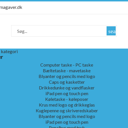
rmagaver.dk
search
 kategori
er
Computer taske - PC taske
Bæltetaske - mavetaske
Blyanter og pencils med logo
Caps og kasketter
Drikkedunke og vandflasker
iPad pen og touch pen
Køletaske - køleposer
Krus med logo og drikkeglas
Kuglepenne og skriveredskaber
Blyanter og pencils med logo
iPad pen og touch pen
Penalhus med tryk