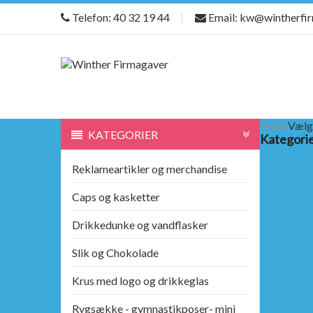
Telefon: 40 32 19 44
Email: kw@wintherfi
Menu
Vælg
KATEGORIER
Kategori
Reklameartikler og merchandise
Caps og kasketter
Drikkedunke og vandflasker
Slik og Chokolade
Krus med logo og drikkeglas
Rygsække - gymnastikposer- mini