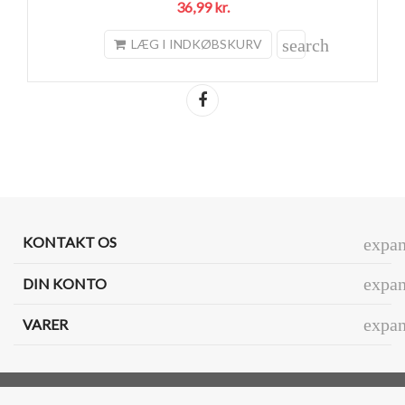
36,99 kr.
search
LÆG I INDKØBSKURV
Del
KONTAKT OS
expa
expa
DIN KONTO
expa
VARER