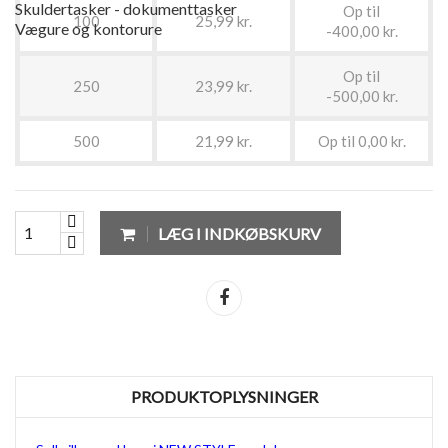
Skuldertasker - dokumenttasker
Op til
100
25,99 kr.
Vægure og kontorure
-400,00 kr.
Op til
250
23,99 kr.
-500,00 kr.
500
21,99 kr.
Op til 0,00 kr.
LÆG I INDKØBSKURV
Del
PRODUKTOPLYSNINGER