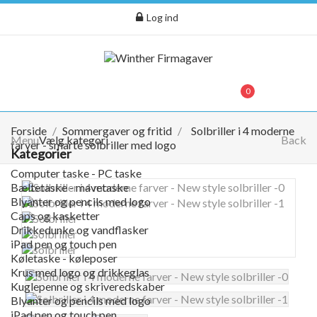
Log ind
menu
0
0,00 kr.
Forside
Sommergaver og fritid
Solbriller i 4 moderne
Menu
Vælg kategori
Back
farver - smarte solbriller med logo
Kategorier
Computer taske - PC taske
Bæltetaske - mavetaske
Blyanter og pencils med logo
Caps og kasketter
Drikkedunke og vandflasker
iPad pen og touch pen
Køletaske - køleposer
Krus med logo og drikkeglas
Kuglepenne og skriveredskaber
Blyanter og pencils med logo
iPad pen og touch pen