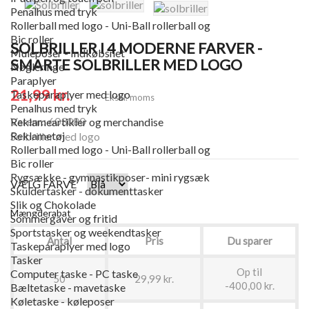
Penalhus med tryk
Rollerball med logo - Uni-Ball rollerball og
Bic roller
SOLBRILLER I 4 MODERNE FARVER -
Muleposer - Indkøbsnet
SMARTE SOLBRILLER MED LOGO
Nøgleringe
Paraplyer
21,99 kr.
Taskeparaplyer med logo
Ekskl. moms
Penalhus med tryk
Varenr.: 603080
Reklameartikler og merchandise
Reklametøj
Solbriller med logo
Rollerball med logo - Uni-Ball rollerball og
Bic roller
Rygsække - gymnastikposer- mini rygsæk
VÆLG FARVE
Skuldertasker - dokumenttasker
Slik og Chokolade
Mængderabat
Sommergaver og fritid
Sportstasker og weekendtasker
Antal
Pris
Du sparer
Taskeparaplyer med logo
Tasker
Op til
Computer taske - PC taske
50
29,99 kr.
-400,00 kr.
Bæltetaske - mavetaske
Køletaske - køleposer