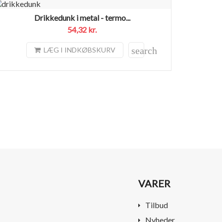
Drikkedunk i metal - termo...
54,32 kr.
search
LÆG I INDKØBSKURV
VARER
Tilbud
Nyheder