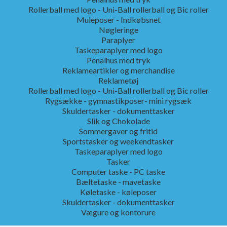
Rollerball med logo - Uni-Ball rollerball og Bic roller
Muleposer - Indkøbsnet
Nøgleringe
Paraplyer
Taskeparaplyer med logo
Penalhus med tryk
Reklameartikler og merchandise
Reklametøj
Rollerball med logo - Uni-Ball rollerball og Bic roller
Rygsække - gymnastikposer- mini rygsæk
Skuldertasker - dokumenttasker
Slik og Chokolade
Sommergaver og fritid
Sportstasker og weekendtasker
Taskeparaplyer med logo
Tasker
Computer taske - PC taske
Bæltetaske - mavetaske
Køletaske - køleposer
Skuldertasker - dokumenttasker
Vægure og kontorure