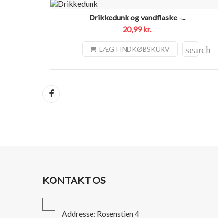
Drikkedunk og vandflaske -...
20,99 kr.
search
LÆG I INDKØBSKURV
Del
KONTAKT OS
Addresse: Rosenstien 4