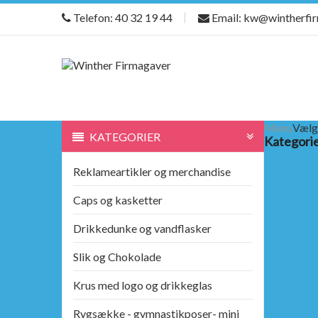
Telefon: 40 32 19 44
Email: kw@wintherfi
Menu
Vælg
KATEGORIER
Kategori
Reklameartikler og merchandise
Caps og kasketter
Drikkedunke og vandflasker
Slik og Chokolade
Krus med logo og drikkeglas
Rygsække - gymnastikposer- mini