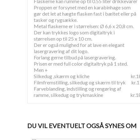
Flaskerne kan rumme op til 0.55 liter drikkevarer
Proppen er forsynet med en karabinhage som
gør det let at hægte flasken fast i bæltet eller på
tasker og rygsække.
Metal flaskerne er i størrelsen: Ø 6,6 x 20,8 cm.
Der kan trykkes logo som digitaltryk i
størrelsen op til 25 x 10 cm.
Der er også mulighed for at lave en elegant
lasergravering af dit logo.
Forlang gerne tilbud på lasergravering.
Prisen er med full color digitaltryk på 1 sted.
Men +
Silkedug ,skærm og kliche kr.18
Filmfremstilling, silkedug og skærm til tryk kr.
Farveblanding, indstilling og rengøring af
ramme, silkedug og trykmaskine kr.18
DU VIL EVENTUELT OGSÅ SYNES OM