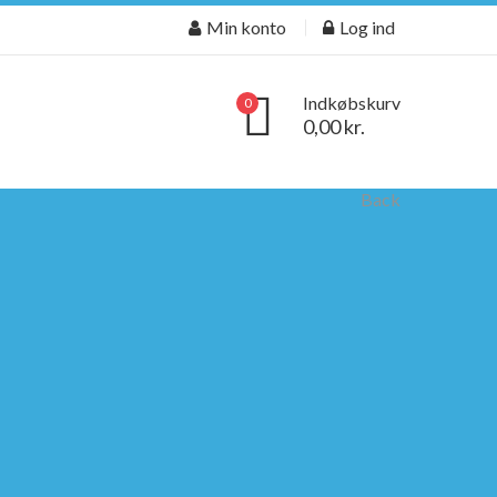
Min konto
Log ind
Indkøbskurv
0
0,00 kr.
Back