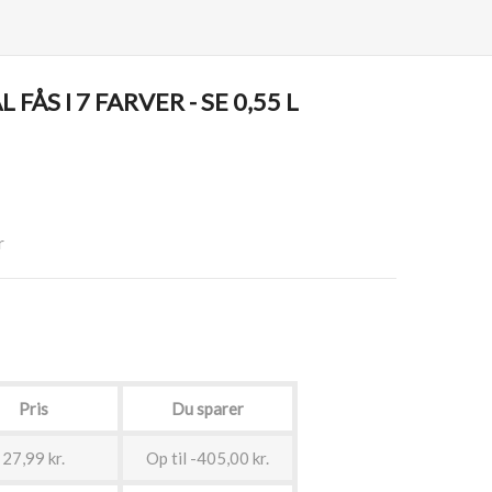
FÅS I 7 FARVER - SE 0,55 L
r
Pris
Du sparer
27,99 kr.
Op til -405,00 kr.