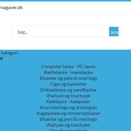
rmagaver.dk
search
 kategori
er
Computer taske - PC taske
Bæltetaske - mavetaske
Blyanter og pencils med logo
Caps og kasketter
Drikkedunke og vandflasker
iPad pen og touch pen
Køletaske - køleposer
Krus med logo og drikkeglas
Kuglepenne og skriveredskaber
Blyanter og pencils med logo
iPad pen og touch pen
Penalhus med tryk