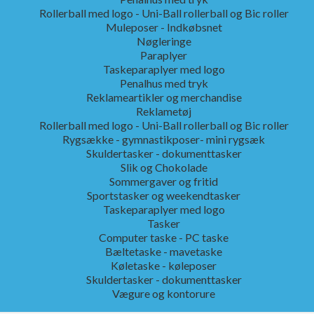
Rollerball med logo - Uni-Ball rollerball og Bic roller
Muleposer - Indkøbsnet
Nøgleringe
Paraplyer
Taskeparaplyer med logo
Penalhus med tryk
Reklameartikler og merchandise
Reklametøj
Rollerball med logo - Uni-Ball rollerball og Bic roller
Rygsække - gymnastikposer- mini rygsæk
Skuldertasker - dokumenttasker
Slik og Chokolade
Sommergaver og fritid
Sportstasker og weekendtasker
Taskeparaplyer med logo
Tasker
Computer taske - PC taske
Bæltetaske - mavetaske
Køletaske - køleposer
Skuldertasker - dokumenttasker
Vægure og kontorure