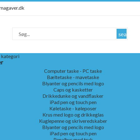
rmagaver.dk
search
 kategori
er
Computer taske - PC taske
Bæltetaske - mavetaske
Blyanter og pencils med logo
Caps og kasketter
Drikkedunke og vandflasker
iPad pen og touch pen
Køletaske - køleposer
Krus med logo og drikkeglas
Kuglepenne og skriveredskaber
Blyanter og pencils med logo
iPad pen og touch pen
Penalhus med tryk