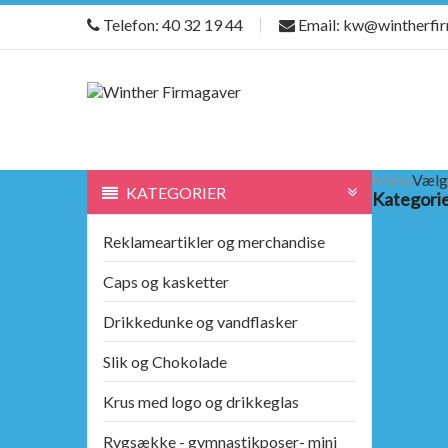
Telefon: 40 32 19 44
Email: kw@wintherfi
Menu
Vælg
KATEGORIER
Kategori
Reklameartikler og merchandise
Caps og kasketter
Drikkedunke og vandflasker
Slik og Chokolade
Krus med logo og drikkeglas
Rygsække - gymnastikposer- mini