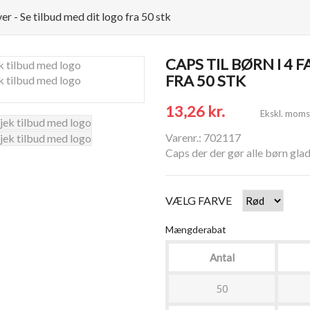
ver - Se tilbud med dit logo fra 50 stk
CAPS TIL BØRN I 4 
FRA 50 STK
13,26 kr.
Ekskl. moms
Varenr.: 702117
Caps der der gør alle børn glad
VÆLG FARVE
Mængderabat
Antal
50