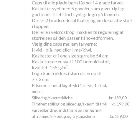
Caps til alle glade børn fås her i 4 glade farver.
Kasket er syet med 5 paneler, som giver rigtigt
god plads til et stort synligt logo på fronten.
Der er 2 broderede lufthuller og en dekorativ sto
i toppen.
Der er en velcrostrop i nakken til regulering af
størrelsen så den passer til hovedformen.
Vælg dine caps mellem farverne:
Hvid - blå- rød eller lime/kiwi.
Kasketter er i one size størrelse 54 cm.
Kasketterne er syet i 100 bomuldsstof,
kvalitet: 155 g/m².
Logo kan trykkes i størrelsen op til:
7 x 3 cm.
Priserne er med logotryk i 1 farve, 1 sted,
men +
Silkedug/skærm/kliche kr. 189,00
Filmfremstilling og silkedug/skærm til tryk kr. 199,00
Farveblanding, indstilling og rengøring
af ramme/silkedug og trykmaskine kr. 189,00