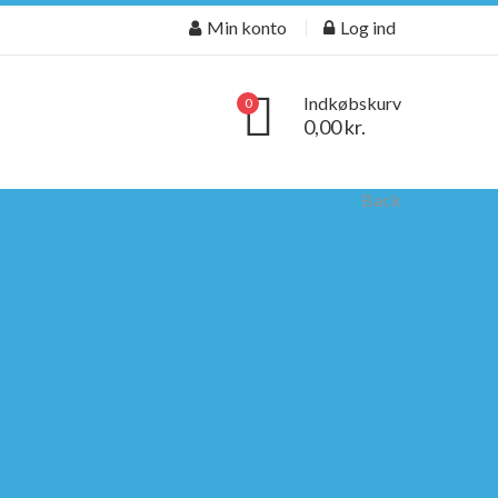
Min konto
Log ind
Indkøbskurv
0
0,00 kr.
Back