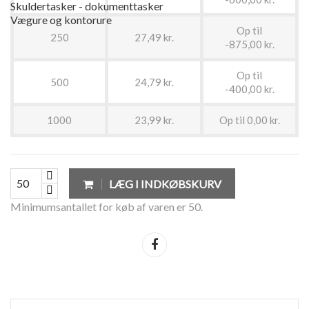
Skuldertasker - dokumenttasker
Vægure og kontorure
Op til
250
27,49 kr.
-875,00 kr.
Op til
500
24,79 kr.
-400,00 kr.
1000
23,99 kr.
Op til 0,00 kr.
LÆG I INDKØBSKURV
Minimumsantallet for køb af varen er 50.
Del