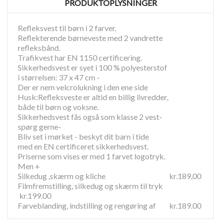
PRODUKTOPLYSNINGER
Refleksvest til børn i 2 farver.
Reflekterende børneveste med 2 vandrette
refleksbånd.
Trafikvest har EN 1150 certificering.
Sikkerhedsvest er syet i 100 % polyesterstof
i størrelsen: 37 x 47 cm -
Der er nem velcrolukning i den ene side
Husk:Refleksveste er altid en billig livredder,
både til børn og voksne.
Sikkerhedsvest fås også som klasse 2 vest-
spørg gerne-
Bliv set i mørket - beskyt dit barn i tide
med en EN certificeret sikkerhedsvest.
Priserne som vises er med 1 farvet logotryk.
Men +
Silkedug ,skærm og kliche kr.189,00
Filmfremstilling, silkedug og skærm til tryk
kr.199.00
Farveblanding, indstilling og rengøring af kr.189.00