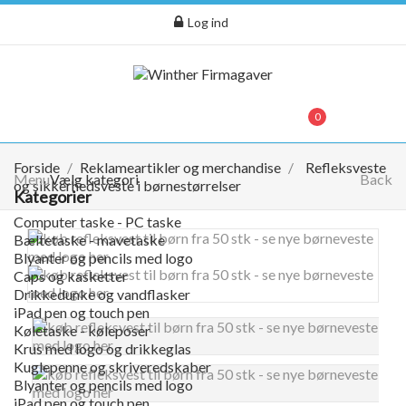
Log ind
menu
0
0,00 kr.
Forside
Reklameartikler og merchandise
Refleksveste
Menu
Vælg kategori
Back
og sikkerhedsveste i børnestørrelser
Kategorier
Computer taske - PC taske
Bæltetaske - mavetaske
Blyanter og pencils med logo
Caps og kasketter
Drikkedunke og vandflasker
iPad pen og touch pen
Køletaske - køleposer
Krus med logo og drikkeglas
Kuglepenne og skriveredskaber
Blyanter og pencils med logo
iPad pen og touch pen