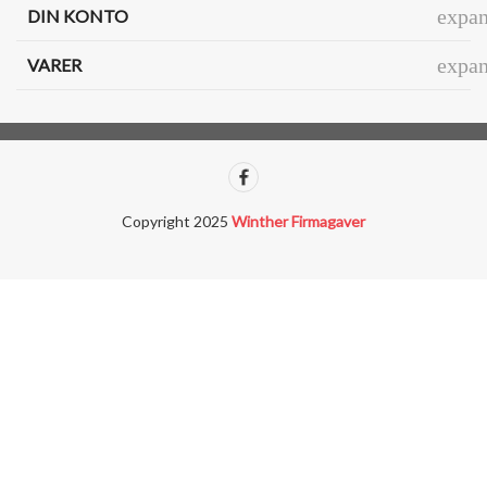
expa
DIN KONTO
expa
VARER
Copyright 2025
Winther Firmagaver