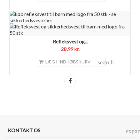
Refleksvest og...
28,99 kr.
search
LÆG I INDKØBSKURV
Del
KONTAKT OS
expa