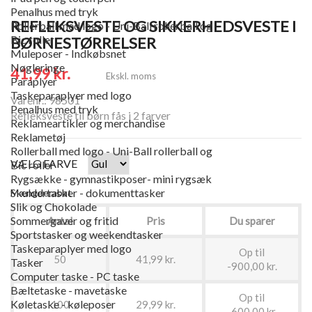
Penalhus med tryk
REFLEKSVESTE OG SIKKERHEDSVESTE I
Rollerball med logo - Uni-Ball rollerball og
Bic roller
BØRNESTØRRELSER
Muleposer - Indkøbsnet
Nøgleringe
41,99 kr.
Ekskl. moms
Paraplyer
Taskeparaplyer med logo
Varenr.: 98501
Penalhus med tryk
Refleksveste til børn fås i 2 farver
Reklameartikler og merchandise
Reklametøj
Rollerball med logo - Uni-Ball rollerball og
VÆLG FARVE
Bic roller
Rygsække - gymnastikposer- mini rygsæk
Skuldertasker - dokumenttasker
Mængderabat
Slik og Chokolade
Sommergaver og fritid
Antal
Pris
Du sparer
Sportstasker og weekendtasker
Taskeparaplyer med logo
Op til
50
41,99 kr.
Tasker
-900,00 kr.
Computer taske - PC taske
Bæltetaske - mavetaske
Op til
Køletaske - køleposer
100
29,99 kr.
-600,00 kr.