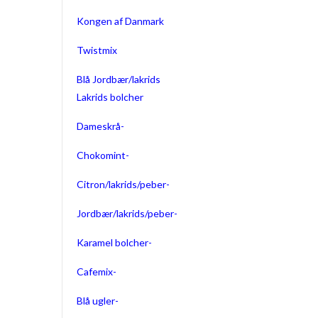
Kongen af Danmark
Twistmix
Blå Jordbær/lakrids
Lakrids bolcher
Dameskrå-
Chokomint-
Citron/lakrids/peber-
Jordbær/lakrids/peber-
Karamel bolcher-
Cafemix-
Blå ugler-