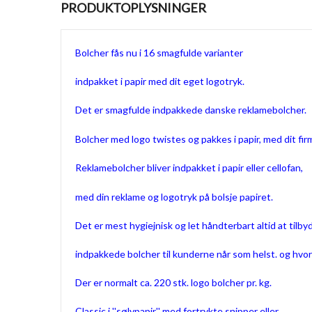
PRODUKTOPLYSNINGER
Bolcher fås nu i 16 smagfulde varianter
indpakket i papir med dit eget logotryk.
Det er smagfulde indpakkede danske reklamebolcher.
Bolcher med logo twistes og pakkes i papir, med dit fir
Reklamebolcher bliver indpakket i papir eller cellofan,
med din reklame og logotryk på bolsje papiret.
Det er mest hygiejnisk og let håndterbart altid at tilby
indpakkede bolcher til kunderne når som helst. og hvor
Der er normalt ca. 220 stk. logo bolcher pr. kg.
Classic i ''sølvpapir'' med fortrykte snipper eller