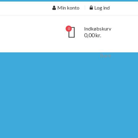
Min konto
Log ind
Indkøbskurv
0
0,00 kr.
Back