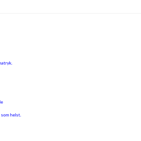
matryk.
de
 som helst.