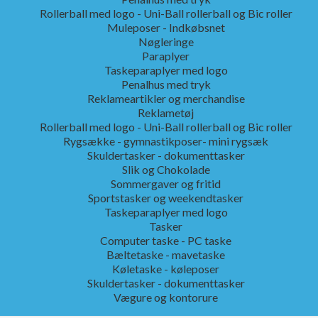
Rollerball med logo - Uni-Ball rollerball og Bic roller
Muleposer - Indkøbsnet
Nøgleringe
Paraplyer
Taskeparaplyer med logo
Penalhus med tryk
Reklameartikler og merchandise
Reklametøj
Rollerball med logo - Uni-Ball rollerball og Bic roller
Rygsække - gymnastikposer- mini rygsæk
Skuldertasker - dokumenttasker
Slik og Chokolade
Sommergaver og fritid
Sportstasker og weekendtasker
Taskeparaplyer med logo
Tasker
Computer taske - PC taske
Bæltetaske - mavetaske
Køletaske - køleposer
Skuldertasker - dokumenttasker
Vægure og kontorure