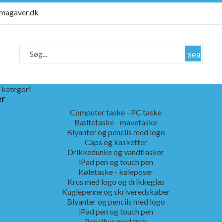
rmagaver.dk
search
 kategori
er
Computer taske - PC taske
Bæltetaske - mavetaske
Blyanter og pencils med logo
Caps og kasketter
Drikkedunke og vandflasker
iPad pen og touch pen
Køletaske - køleposer
Krus med logo og drikkeglas
Kuglepenne og skriveredskaber
Blyanter og pencils med logo
iPad pen og touch pen
Penalhus med tryk