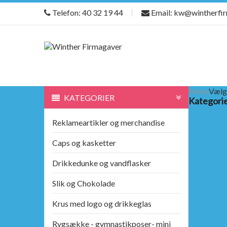
Telefon: 40 32 19 44
Email: kw@wintherfi
Menu
Vælg
KATEGORIER
Kategori
Reklameartikler og merchandise
Caps og kasketter
Drikkedunke og vandflasker
Slik og Chokolade
Krus med logo og drikkeglas
Rygsække - gymnastikposer- mini